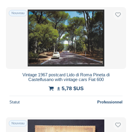
De
à
$US
$US
Uniquement en réduction
Nouveau
Livraison gratuite
Méthodes de paiement
PayPal
Virement bancaire
Visa
Mastercard
Bancontact
Vintage 1967 postcard Lido di Roma Pineta di
iDeal
Castelfusano with vintage cars Fiat 600
Maestro
± 5,78 $US
Tout désélectionner
Statut
Professionnel
Résidence du vendeur
Monde entier
Nouveau