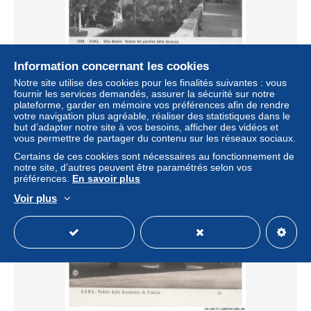
Information concernant les cookies
CAR-AGNP17-0754-ITALIE - ROMA - Villa medici -
Notre site utilise des cookies pour les finalités suivantes : vous
Veduta del giardino dalla terrazza
fournir les services demandés, assurer la sécurité sur notre
plateforme, garder en mémoire vos préférences afin de rendre
± 4,68 $US
4,50 €
-10 %
votre navigation plus agréable, réaliser des statistiques dans le
but d’adapter notre site à vos besoins, afficher des vidéos et
vous permettre de partager du contenu sur les réseaux sociaux.
Statut
Professionnel
Certains de ces cookies sont nécessaires au fonctionnement de
notre site, d’autres peuvent être paramétrés selon vos
préférences.
En savoir plus
Voir plus