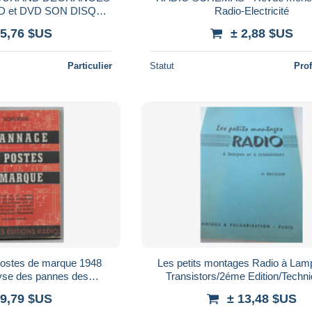
D et DVD SON DISQUE
Radio-Electricité
2006
 5,76 $US
± 2,88 $US
Particulier
Statut
Pro
ostes de marque 1948
Les petits montages Radio à Lam
yse des pannes des
Transistors/2éme Edition/Techn
ons de radio Edit Sté
Vulgarisation /1968 LIV249
 9,79 $US
± 13,48 $US
ions radio