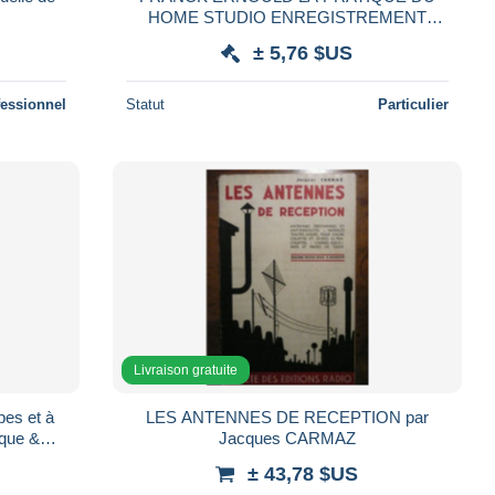
HOME STUDIO ENREGISTREMENT
MIXAGE SON 2004
± 5,76 $US
fessionnel
Statut
Particulier
Livraison gratuite
pes et à
LES ANTENNES DE RECEPTION par
ique &
Jacques CARMAZ
± 43,78 $US