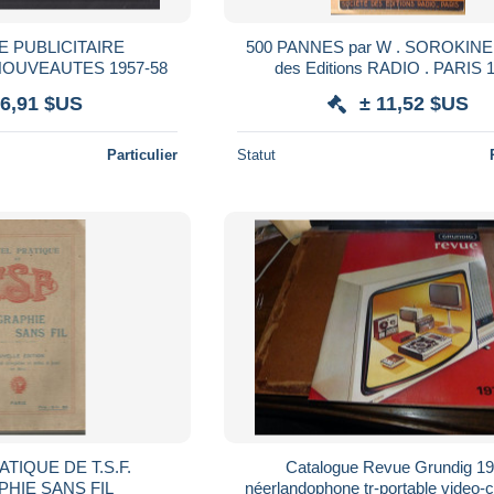
IRE
500 PANNES par W . SOROKINE Société
NOUVEAUTES 1957-58
des Ed
 6,91 $US
± 11,52 $US
Particulier
Statut
TIQUE DE T.S.F.
Catalogue Revue Grundig 1
HIE SANS FIL
néerlandophone tr-portable video-c