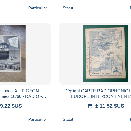
Particulier
Statut
icitaire - AU PIGEON
Dépliant CARTE RADIOPHONIQU
ées 50/60 - RADIO -
EUROPE INTERCONTINENT
SION - TSF
Communications Radioélectri
 9,22 $US
± 11,52 $US
Transmissions Années 20
Particulier
Statut