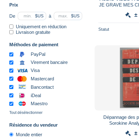
Prix
JE GRAVE MES C
±
De
à
$US
$US
Uniquement en réduction
Statut
Livraison gratuite
Méthodes de paiement
PayPal
Virement bancaire
Visa
Mastercard
Bancontact
iDeal
Maestro
Tout désélectionner
Dépannage des p
Sorokine Anal
Résidence du vendeur
récepteurs mais
±
Monde entier
édit