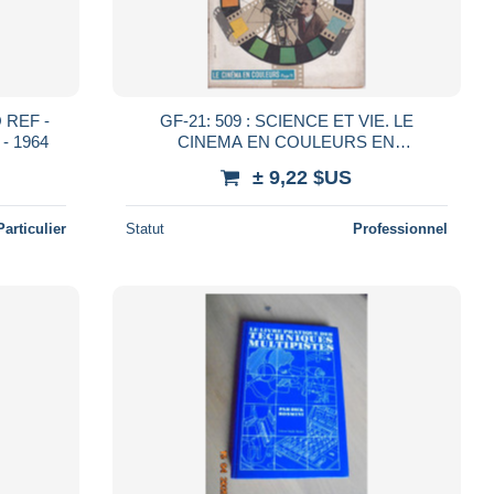
O REF -
GF-21: 509 : SCIENCE ET VIE. LE
 - 1964
CINEMA EN COULEURS EN
COUVERTURE DU NUMERO DE JUILLET
± 9,22 $US
1946.
Particulier
Statut
Professionnel