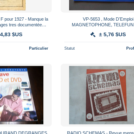
 F pour 1927 - Manque la
VP-5653 , Mode D'Emploi
pages tres documentées
MAGNETOPHONE, TELEFUN
oto - voir sommaire
Partysound S , 30 Pages
 4,83 $US
± 5,76 $US
Particulier
Statut
Pro
. DURAND DEGRANGES
RADIO SCHEMAS - Revue mensu