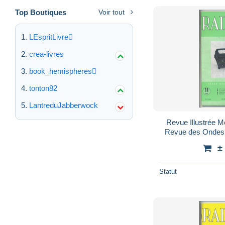
Top Boutiques
Voir tout
LEspritLivre
crea-livres
book_hemispheres
tonton82
LantreduJabberwock
Revue Illustrée 
Revue des Ondes 
±
Statut