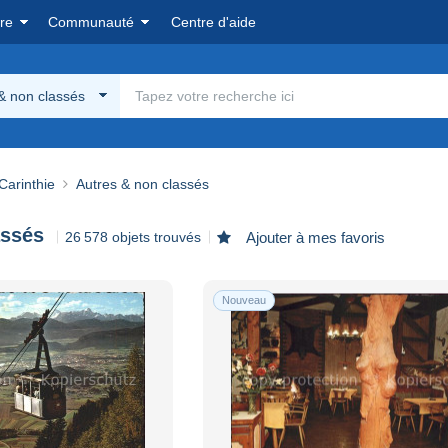
re
Communauté
Centre d'aide
& non classés
Carinthie
Autres & non classés
assés
26 578 objets trouvés
Ajouter à mes favoris
Nouveau