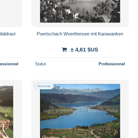
Waldrast
Poertschach Woerthersee mit Karawanken
± 4,61 $US
fessionnel
Statut
Professionnel
Nouveau