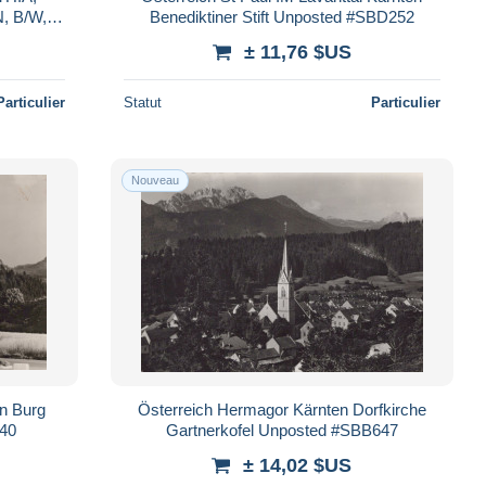
 B/W,
Benediktiner Stift Unposted #SBD252
± 11,76 $US
Particulier
Statut
Particulier
Nouveau
en Burg
Österreich Hermagor Kärnten Dorfkirche
640
Gartnerkofel Unposted #SBB647
± 14,02 $US