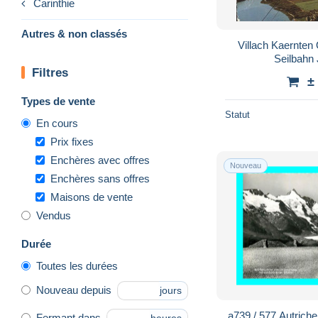
Carinthie
Autres & non classés
Villach Kaernten
Seilbahn 
Filtres
±
Types de vente
Statut
En cours
Prix fixes
Enchères avec offres
Nouveau
Enchères sans offres
Maisons de vente
Vendus
Durée
Toutes les durées
Nouveau depuis
jours
a739 / 577 Autrich
Fermant dans