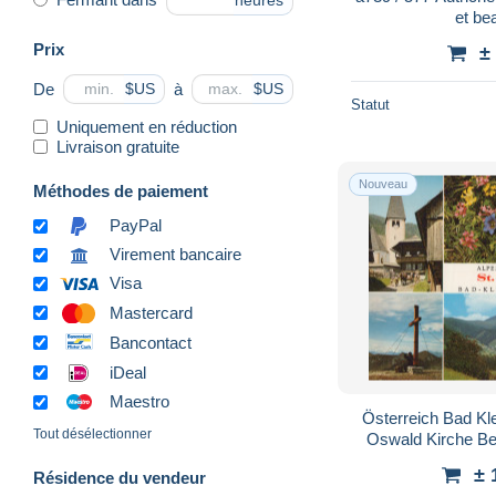
heures
et be
Prix
±
De
à
$US
$US
Statut
Uniquement en réduction
Livraison gratuite
Nouveau
Méthodes de paiement
PayPal
Virement bancaire
Visa
Mastercard
Bancontact
iDeal
Maestro
Österreich Bad Kl
Tout désélectionner
Oswald Kirche B
± 
Résidence du vendeur