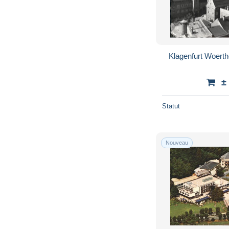
Klagenfurt Woert
±
Statut
Nouveau