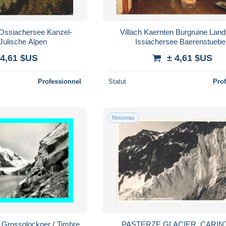
 Ossiachersee Kanzel-
Villach Kaernten Burgruine Lan
Julische Alpen
Issiachersee Baerenstuebe
 4,61 $US
± 4,61 $US
Professionnel
Statut
Pro
Nouveau
e Grossglockner ( Timbre
PASTERZE GLACIER, CARINT