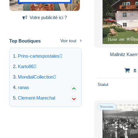
Votre publicité ici ?
Top Boutiques
Voir tout
Mallnitz Kaer
Prins-cartespostales
Karto86
±
MondialCollection
Statut
ranas
Clement-Marechal
Nouveau