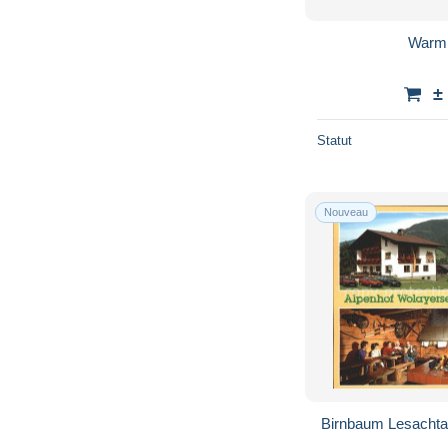
Warmb
±
Statut
Nouveau
Birnbaum Lesachta