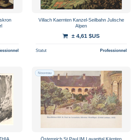
dskron
Villach Kaernten Kanzel-Seilbahn Julische
rl
Alpen
± 4,61 $US
fessionnel
Statut
Professionnel
Nouveau
HIA,
Österreich St Paul IM Lavanttal Kärnten