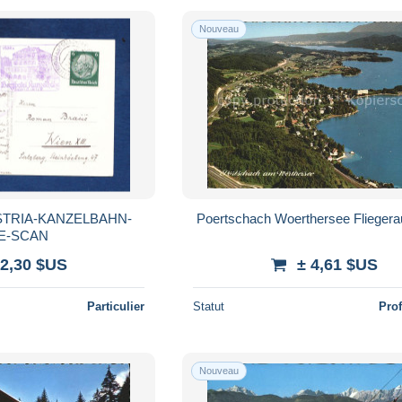
Nouveau
TRIA-KANZELBAHN-
Poertschach Woerthersee Flieger
E-SCAN
 2,30 $US
± 4,61 $US
Particulier
Statut
Pro
Nouveau