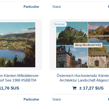
Particulier
Statut
Nouveau
n Kärnten Millstättersee
Österreich Hochosterwitz Kärnt
Dorf See 1968 #SBB704
Architektur Landschaft Abgesc
#SBB610
11,76 $US
± 17,27 $US
Particulier
Statut