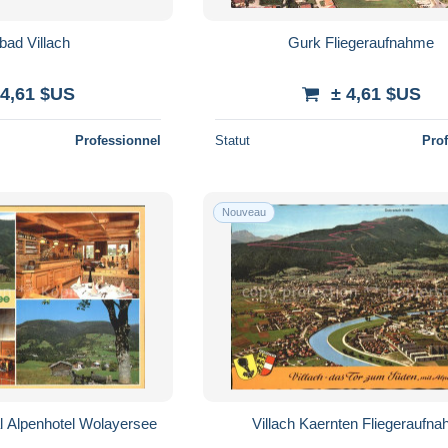
ad Villach
Gurk Fliegeraufnahme
 4,61 $US
± 4,61 $US
Professionnel
Statut
Pro
Nouveau
l Alpenhotel Wolayersee
Villach Kaernten Fliegeraufn