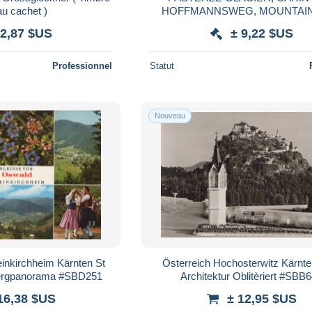
au cachet )
HOFFMANNSWEG, MOUNTAIN,
POSTCARD, AUSTRIA
 2,87 $US
± 9,22 $US
Professionnel
Statut
Nouveau
einkirchheim Kärnten St
Österreich Hochosterwitz Kärnt
ergpanorama #SBD251
Architektur Oblitèriert #SBB
16,38 $US
± 12,95 $US