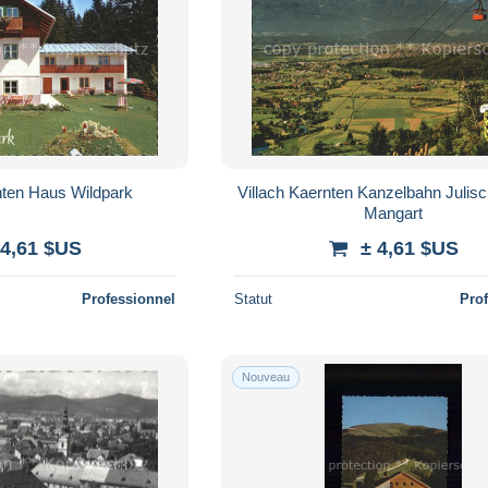
nten Haus Wildpark
Villach Kaernten Kanzelbahn Julis
Mangart
 4,61 $US
± 4,61 $US
Professionnel
Statut
Pro
Nouveau