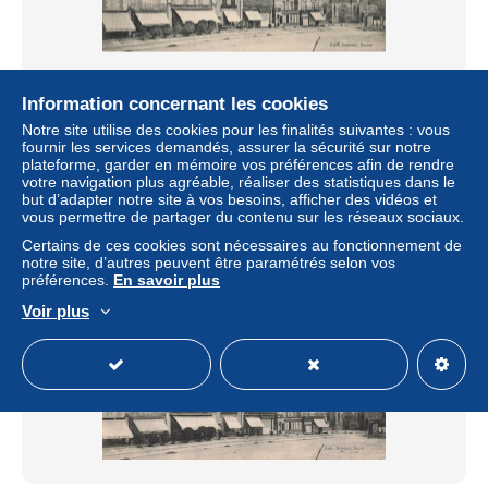
mirebeau de poitou * la place de la République *
Information concernant les cookies
commerces magasins
Notre site utilise des cookies pour les finalités suivantes : vous
± 8,67 $US
fournir les services demandés, assurer la sécurité sur notre
plateforme, garder en mémoire vos préférences afin de rendre
votre navigation plus agréable, réaliser des statistiques dans le
Statut
Professionnel
but d’adapter notre site à vos besoins, afficher des vidéos et
vous permettre de partager du contenu sur les réseaux sociaux.
Certains de ces cookies sont nécessaires au fonctionnement de
notre site, d’autres peuvent être paramétrés selon vos
préférences.
En savoir plus
Voir plus