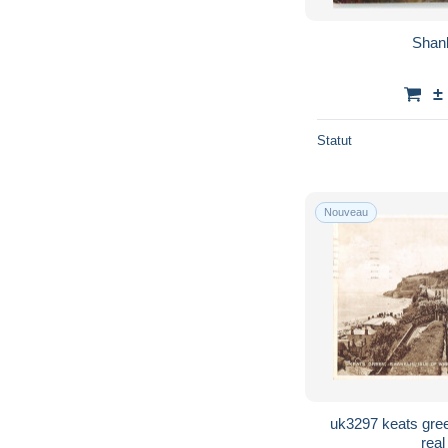
Shank
±
Statut
Nouveau
uk3297 keats green
real