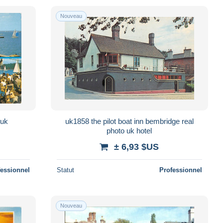
Nouveau
B102160 cowes isle of wight uk
uk1858 the pilot boat inn bembridge real
photo uk hotel
± 6,93 $US
fessionnel
Statut
Professionnel
Nouveau