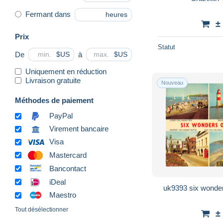
Fermant dans
heures
±
Prix
Statut
De
à
$US
$US
Uniquement en réduction
Livraison gratuite
Nouveau
Méthodes de paiement
PayPal
Virement bancaire
Visa
Mastercard
Bancontact
iDeal
Maestro
Tout désélectionner
±