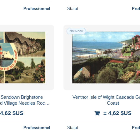
Professionnel
Statut
Pro
Nouveau
K Sandown Brighstone
Ventnor Isle of Wight Cascade 
ld Village Needles Rocks
Coast
L
 4,62 $US
± 4,62 $US
Professionnel
Statut
Pro