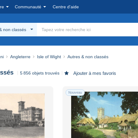
re
Communauté
Centre d'aide
& non classés
ni
Angleterre
Isle of Wight
Autres & non classés
assés
5 856 objets trouvés
Ajouter à mes favoris
Nouveau