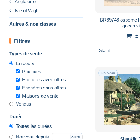
Angleterre
Isle of Wight
BR69746 osborne house isle of wight where
Autres & non classés
±
Filtres
Statut
Types de vente
En cours
Prix fixes
Nouveau
Enchères avec offres
Enchères sans offres
Maisons de vente
Vendus
Durée
Toutes les durées
Nouveau depuis
jours
Shanklin 