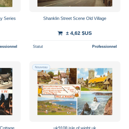
ay Series
Shanklin Street Scene Old Village
± 4,62 $US
fessionnel
Statut
Professionnel
Nouveau
 Cottage
uk9108 isle of wight uk