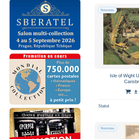
Nouveau
Isle of Wight
Carisb
±
Statut
Nouveau