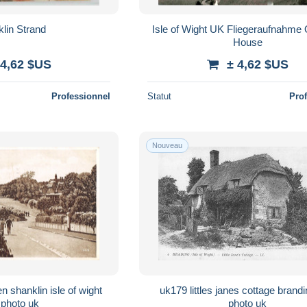
lin Strand
Isle of Wight UK Fliegeraufnahme
House
 4,62 $US
± 4,62 $US
Professionnel
Statut
Pro
Nouveau
 shanklin isle of wight
uk179 littles janes cottage brandi
 photo uk
photo uk