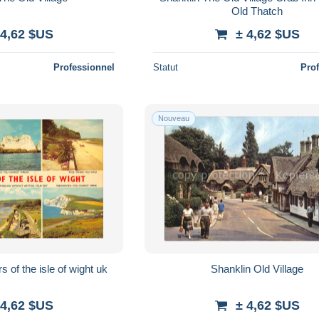
Old Thatch
 4,62 $US
± 4,62 $US
Professionnel
Statut
Pro
Nouveau
uk9393 six wonders of the isle of wight uk
Shanklin Old Village
 4,62 $US
± 4,62 $US