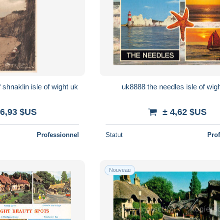
uk25338 appley cliff shnaklin isle of wight uk
uk8888 the needles isle of wig
 6,93 $US
± 4,62 $US
Professionnel
Statut
Pro
Nouveau