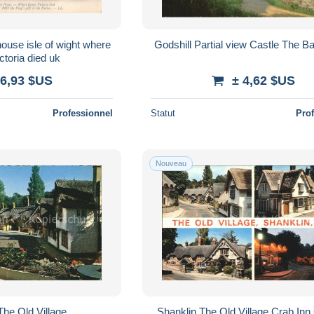
Godshill Partial view Castle The B
queen victoria died uk
 6,93 $US
± 4,62 $US
Professionnel
Statut
Pro
Nouveau
The Old Village
Shanklin The Old Village Crab Inn