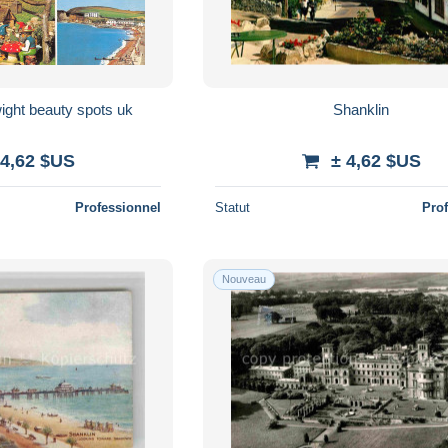
uk5967 isle of wight beauty spots uk
Shanklin
 4,62 $US
± 4,62 $US
Professionnel
Statut
Pro
Nouveau