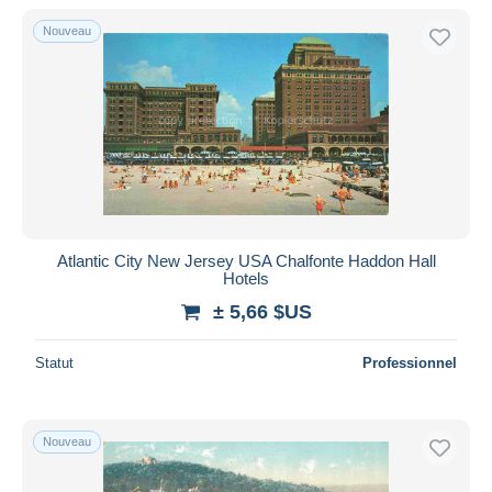
De
à
$US
$US
Nouveau
Uniquement en réduction
Livraison gratuite
Méthodes de paiement
PayPal
Virement bancaire
Visa
Mastercard
Bancontact
Atlantic City New Jersey USA Chalfonte Haddon Hall
Hotels
iDeal
± 5,66 $US
Maestro
Tout désélectionner
Statut
Professionnel
Résidence du vendeur
Monde entier
Nouveau