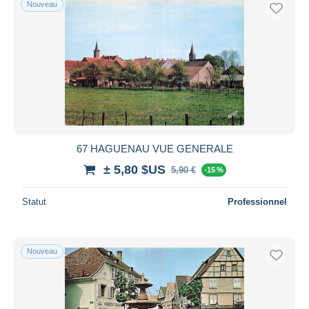
Nouveau
Uniquement en réduction
Livraison gratuite
Méthodes de paiement
PayPal
Virement bancaire
Visa
Mastercard
Bancontact
67 HAGUENAU VUE GENERALE
iDeal
± 5,80 $US
5,90 €
-15 %
Maestro
Statut
Professionnel
Tout désélectionner
Résidence du vendeur
Monde entier
Nouveau