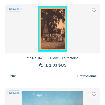
Uniquement en réduction
Livraison gratuite
Nouveau
Méthodes de paiement
PayPal
Virement bancaire
Visa
Mastercard
Bancontact
iDeal
a956 / 947 33 - Blaye - La fontaine
Maestro
± 1,03 $US
Tout désélectionner
Statut
Professionnel
Résidence du vendeur
Monde entier
Nouveau