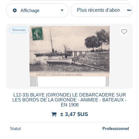
Types de vente
Affichage
Catégories principales
En cours
Cartes Postales
Prix fixes
Europe
Nouveau
Enchères avec offres
France
Enchères sans offres
[33] Gironde
Maisons de vente
Vendus
Blaye
Durée
Toutes les durées
Nouveau
jours
L12-33) BLAYE (GIRONDE) LE DEBARCADERE SUR
depuis
LES BORDS DE LA GIRONDE - ANIMEE - BATEAUX -
Fermant
EN 1908
heures
dans
± 3,47 $US
Prix
Statut
Professionnel
De
à
$US
$US