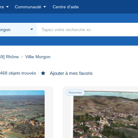
re
Communauté
Centre d'aide
Morgon
69] Rhône
Villie Morgon
 468 objets trouvés
Ajouter à mes favoris
Nouveau