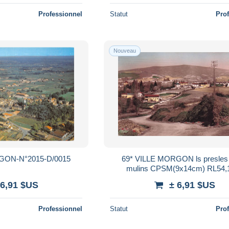
Professionnel
Statut
Pro
Nouveau
GON-N°2015-D/0015
69* VILLE MORGON ls presles et les
mulins CPSM(9x14c
 6,91 $US
± 6,91 $US
Professionnel
Statut
Pro