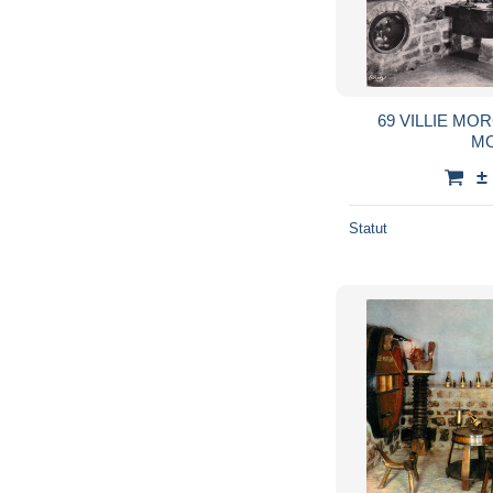
69 VILLIE M
M
±
Statut