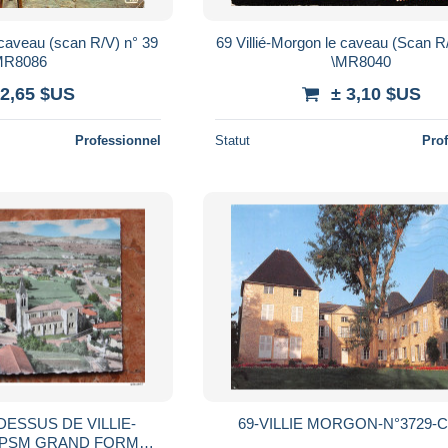
 caveau (scan R/V) n° 39
69 Villié-Morgon le caveau (Scan R
MR8086
\MR8040
 2,65 $US
± 3,10 $US
Professionnel
Statut
Pro
DESSUS DE VILLIE-
69-VILLIE MORGON-N°3729-C
 CPSM GRAND FORMAT