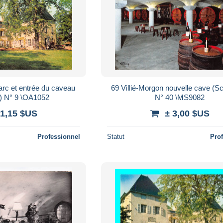
arc et entrée du caveau
69 Villié-Morgon nouvelle cave (S
) N° 9 \OA1052
N° 40 \MS9082
 1,15 $US
± 3,00 $US
Professionnel
Statut
Pro