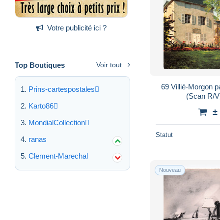
Votre publicité ici ?
Top Boutiques
Voir tout
69 Villié-Morgon p
Prins-cartespostales
(Scan R/V
Karto86
±
MondialCollection
Statut
ranas
Clement-Marechal
Nouveau