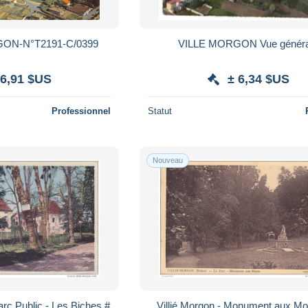
GON-N°T2191-C/0399
VILLE MORGON Vue gén
 6,91 $US
± 6,34 $US
Professionnel
Statut
Nouveau
arc Public - Les Biches #
Villié Morgon - Monument aux Mor