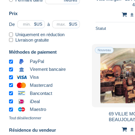
heures
4
Prix
±
De
à
$US
$US
Statut
Uniquement en réduction
Livraison gratuite
Nouveau
Méthodes de paiement
PayPal
Virement bancaire
Visa
Mastercard
Bancontact
iDeal
Maestro
69 VILLIE
Tout désélectionner
BEAUJOLA
±
Résidence du vendeur