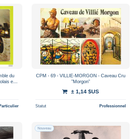
ble du
CPM - 69 - VILLIE-MORGON - Caveau Cru
lais en
"Morgon"
± 1,14 $US
Particulier
Statut
Professionnel
Nouveau