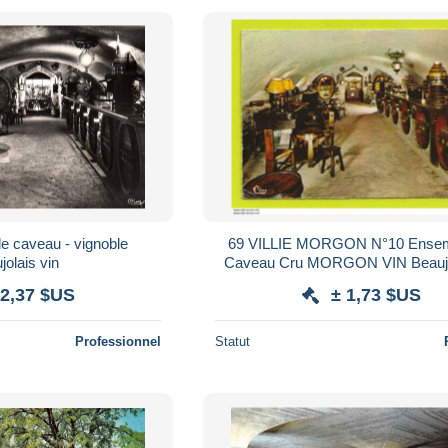
 le caveau - vignoble
69 VILLIE MORGON N°10 Ensem
jolais vin
Caveau Cru MORGON VIN Beaujo
1965
 2,37 $US
± 1,73 $US
Professionnel
Statut