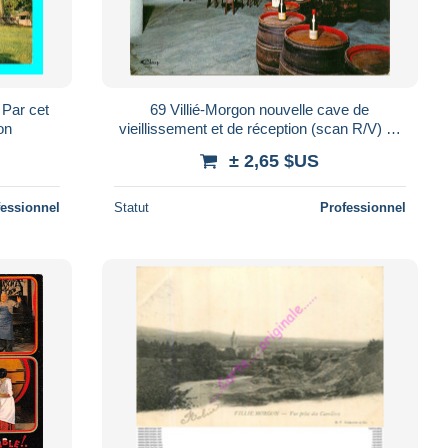
Par cet
69 Villié-Morgon nouvelle cave de
on
vieillissement et de réception (scan R/V) n°
38 \ MR8086
± 2,65 $US
fessionnel
Statut
Professionnel