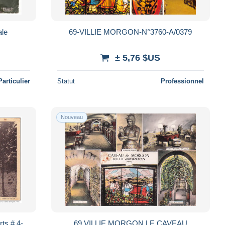
érale
69-VILLIE MORGON-N°3760-A/0379
± 5,76 $US
Particulier
Statut
Professionnel
Nouveau
ts # 4-
69 VILLIE MORGON LE CAVEAU