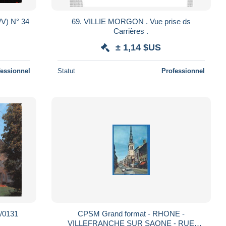
/V) N° 34
69. VILLIE MORGON . Vue prise ds
Carrières .
± 1,14 $US
fessionnel
Statut
Professionnel
/0131
CPSM Grand format - RHONE -
VILLEFRANCHE SUR SAONE - RUE