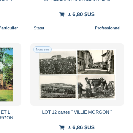
± 6,80 $US
Particulier
Statut
Professionnel
Nouveau
 ET L
LOT 12 cartes " VILLIE MORGON "
ORGON
± 6,86 $US