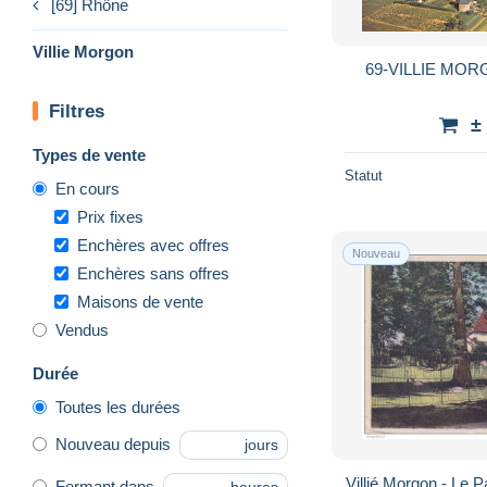
[69] Rhône
Villie Morgon
69-VILLIE MOR
Filtres
±
Types de vente
Statut
En cours
Prix fixes
Enchères avec offres
Nouveau
Enchères sans offres
Maisons de vente
Vendus
Durée
Toutes les durées
Nouveau depuis
jours
Villié Morgon - Le P
Fermant dans