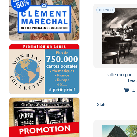
Nouveau
villié morgon -
beau
±
Statut