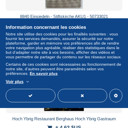
8840 Einsiedeln - Stiftskirche AKU1 - 50733021
± 4,62 $US
Information concernant les cookies
Notre site utilise des cookies pour les finalités suivantes : vous
Statut
Professionnel
fournir les services demandés, assurer la sécurité sur notre
plateforme, garder en mémoire vos préférences afin de rendre
votre navigation plus agréable, réaliser des statistiques dans le
but d’adapter notre site à vos besoins, afficher des vidéos et
vous permettre de partager du contenu sur les réseaux sociaux.
Nouveau
Certains de ces cookies sont nécessaires au fonctionnement de
notre site, d’autres peuvent être paramétrés selon vos
préférences.
En savoir plus
Voir plus
Hoch Ybrig Restaurant Berghaus Hoch Ybrig Gastraum
± 4,62 $US