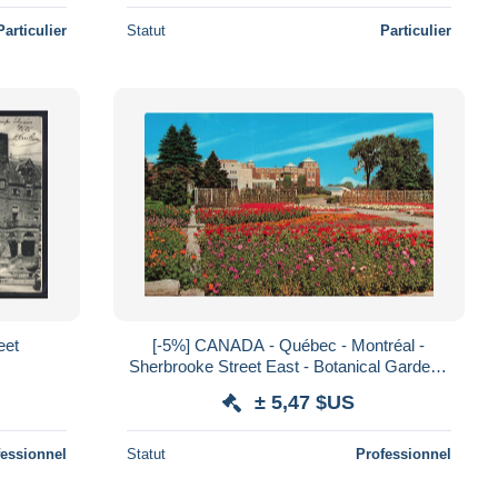
Particulier
Statut
Particulier
eet
[-5%] CANADA - Québec - Montréal -
Sherbrooke Street East - Botanical Gardens
- Jardin botanique - fleurs - Carte Postal
± 5,47 $US
fessionnel
Statut
Professionnel