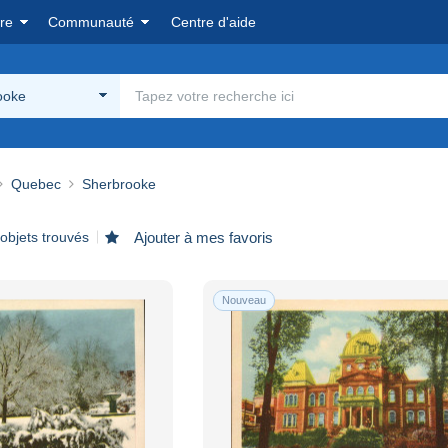
re
Communauté
Centre d'aide
ooke
Quebec
Sherbrooke
objets trouvés
Ajouter à mes favoris
Nouveau