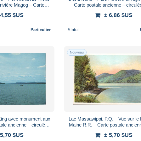
 rivière Magog – Carte
Carte postale ancienne – circul
ienne – vers 1930
 4,55 $US
± 6,86 $US
Particulier
Statut
Nouveau
King avec monument aux
Lac Massawippi, P.Q. – Vue sur le
ale ancienne – circulée
Maine R.R. – Carte postale ancien
1938
1910
 5,70 $US
± 5,70 $US