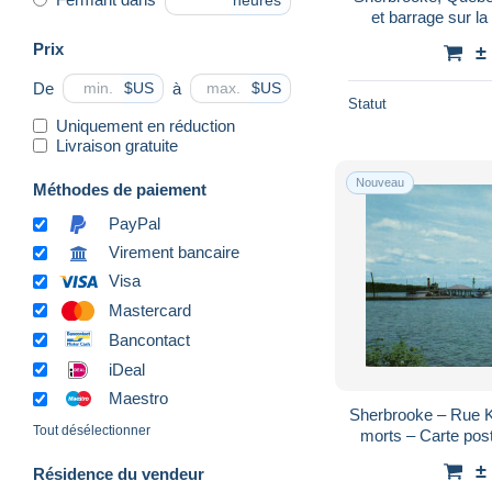
heures
et barrage sur la
postale anc
Prix
±
De
à
$US
$US
Statut
Uniquement en réduction
Livraison gratuite
Nouveau
Méthodes de paiement
PayPal
Virement bancaire
Visa
Mastercard
Bancontact
iDeal
Maestro
Sherbrooke – Rue 
Tout désélectionner
morts – Carte post
±
Résidence du vendeur