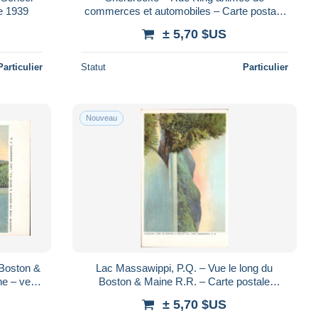
ée 1939
commerces et automobiles – Carte postale
ancienne – vers 1955
± 5,70 $US
Particulier
Statut
Particulier
Nouveau
 Boston &
Lac Massawippi, P.Q. – Vue le long du
ne – vers
Boston & Maine R.R. – Carte postale
ancienne – vers 1910
± 5,70 $US