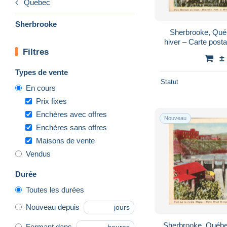
Quebec
Sherbrooke
Sherbrooke, Québ
hiver – Carte post
Filtres
±
Types de vente
Statut
En cours
Prix fixes
Enchères avec offres
Nouveau
Enchères sans offres
Maisons de vente
Vendus
Durée
Toutes les durées
Nouveau depuis
jours
Sherbrooke, Québec
Fermant dans