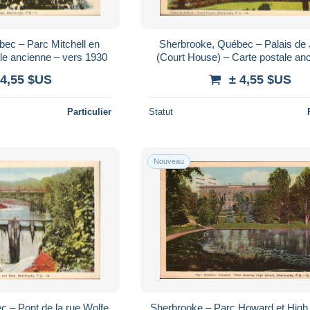
ec – Parc Mitchell en
Sherbrooke, Québec – Palais de 
ale ancienne – vers 1930
(Court House) – Carte postale an
vers 1930
 4,55 $US
± 4,55 $US
Particulier
Statut
Nouveau
 – Pont de la rue Wolfe
Sherbrooke – Parc Howard et High