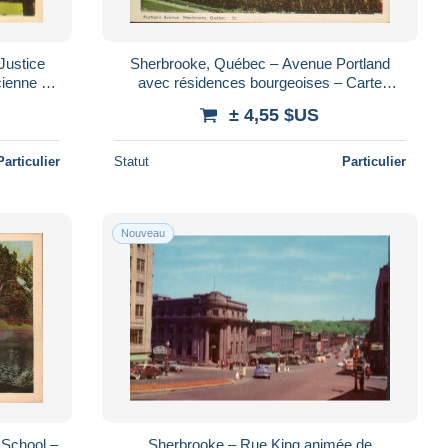
Justice
Sherbrooke, Québec – Avenue Portland
cienne –
avec résidences bourgeoises – Carte
postale ancienne – vers 1930
± 4,55 $US
Particulier
Statut
Particulier
Nouveau
 School –
Sherbrooke – Rue King animée de