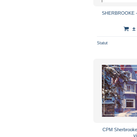
SHERBROOKE - V
±
Statut
CPM Sherbrooke 
vi