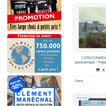
[-10%] CANADA
panoramique - Palais
Cathédrale - Végé
±
Statut
Nouveau