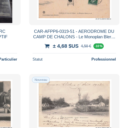
CAR-AFPP6-0319-51 - AERODROME DU
TIF
CAMP DE CHALONS - Le Monoplan Bleriot
au Vol
± 4,68 $US
4,50 €
-10 %
Particulier
Statut
Professionnel
Nouveau