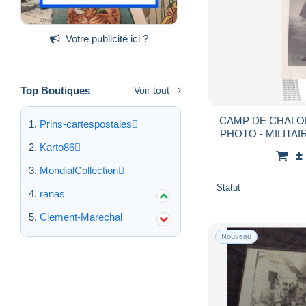
Votre publicité ici ?
Top Boutiques
Voir tout
CAMP DE CHALONS
Prins-cartespostales
PHOTO - MILITAI
D 'INFANTERIE E
Karto86
±
S
MondialCollection
Statut
ranas
Clement-Marechal
Nouveau