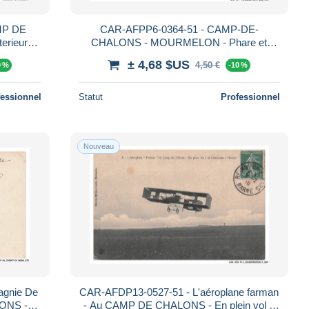
MP DE
CAR-AFPP6-0364-51 - CAMP-DE-
rieur
CHALONS - MOURMELON - Phare et
Baraquements
± 4,68 $US
4,50 €
0 %
-10 %
fessionnel
Statut
Professionnel
Nouveau
agnie De
CAR-AFDP13-0527-51 - L'aéroplane farman
LONS -
- Au CAMP DE CHALONS - En plein vol à