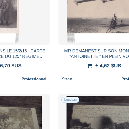
 LE 15/2/15 - CARTE
MR DEMANEST SUR SON MO
RE DU 129° REGIMENT
"ANTOINETTE " EN PLEIN V
N TENUE + TAMPON - 2
DESSUS DES PLAINES DU CA
 6,70 $US
± 4,62 $US
CANS )
CHALONS - ( 2 SCANS )
Professionnel
Statut
Pro
Nouveau