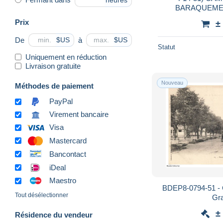
heures
BARAQUEMEN
QUARTIER GEISBERG - EN 1931 - ( 2
Prix
±
S
De
à
$US
$US
Statut
Uniquement en réduction
Livraison gratuite
Nouveau
Méthodes de paiement
PayPal
Virement bancaire
Visa
Mastercard
Bancontact
iDeal
Maestro
BDEP8-0794-51 
Tout désélectionner
Gr
±
Résidence du vendeur