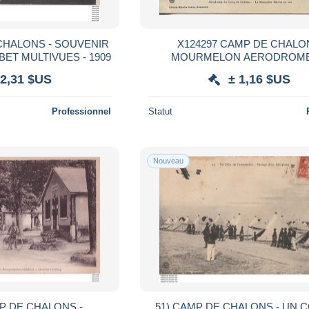
 CHALONS - SOUVENIR
X124297 CAMP DE CHALO
- LETTRES ALPHABET MULTIVUES - 1909
MOURMELON AERODROME
MONOPLAN BLERIOT EN VOL AVION
 2,31 $US
± 1,16 $US
AVIATION
Professionnel
Statut
Nouveau
MP DE CHALONS -
51) CAMP DE CHALONS - UN C