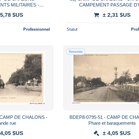
TS MILITAIRES -
CAMPEMENT PASSAGE D
AEROPLANE - EDIT. LIBRAI
 5,78 $US
± 2,31 $US
CANS )
MILITAIRE GUERIN MOURMELO
1913
Professionnel
Statut
Pro
Nouveau
- CAMP DE CHALONS -
BDEP8-0795-51 - CAMP DE CH
ande rue
Phare et baraquements
 4,05 $US
± 4,05 $US