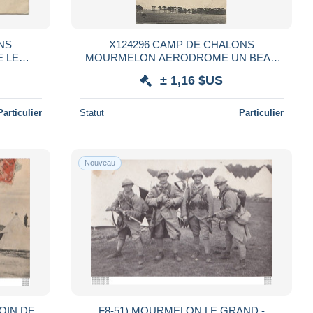
NS
X124296 CAMP DE CHALONS
 LE
MOURMELON AERODROME UN BEAU
VOL DU MONOPLAN ANTOINETTE
± 1,16 $US
AVION AVIATION
Particulier
Statut
Particulier
Nouveau
OIN DE
F8-51) MOURMELON LE GRAND -