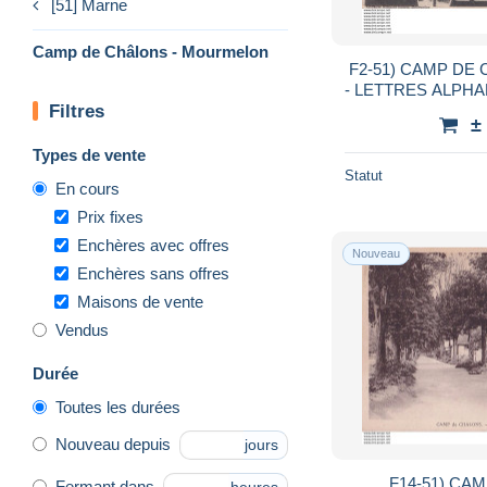
[51] Marne
Camp de Châlons - Mourmelon
F2-51) CAMP DE
Filtres
±
Types de vente
Statut
En cours
Prix fixes
Enchères avec offres
Nouveau
Enchères sans offres
Maisons de vente
Vendus
Durée
Toutes les durées
Nouveau depuis
jours
F14-51) CA
Fermant dans