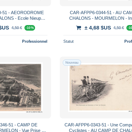
0-51 - AEORODROME
CAR-AFPP6-0344-51 - AU CA
ONS - Ecole Nieuport
CHALONS - MOURMELON - Inte
 Nieuport au vol
D'une Chambrée
 $US
± 4,68 $US
4,50 €
4,50 €
-10 %
-1
Professionnel
Statut
Pro
Nouveau
1 - CAMP DE
CAR-AFPP6-0343-51 - Une Comp
ELON - Vue Prise en
Cyclistes - AU CAMP DE CHA