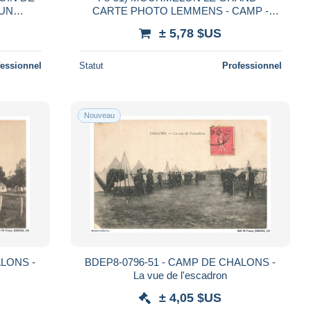
'UN
CARTE PHOTO LEMMENS - CAMP -
RIE
TENTES - GROUPE DE MILITAIRES -
± 5,78 $US
N - EN
SOLDATS - ( 3 SCANS )
fessionnel
Statut
Professionnel
Nouveau
ALONS -
BDEP8-0796-51 - CAMP DE CHALONS -
La vue de l'escadron
± 4,05 $US