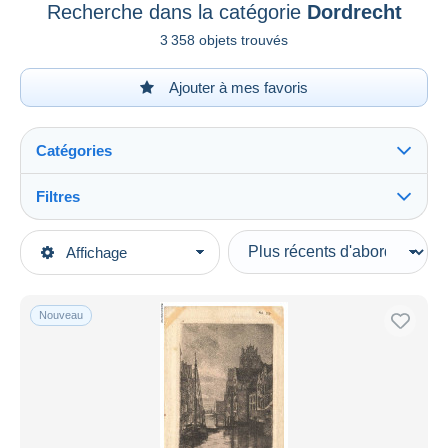
Recherche dans la catégorie
Dordrecht
3 358 objets trouvés
Ajouter à mes favoris
Catégories
Filtres
Tout voir
Types de vente
Affichage
Catégories principales
En cours
Cartes Postales
Prix fixes
Europe
Nouveau
Enchères avec offres
Pays-Bas
Enchères sans offres
Zuid-Holland
Maisons de vente
Vendus
Dordrecht
Durée