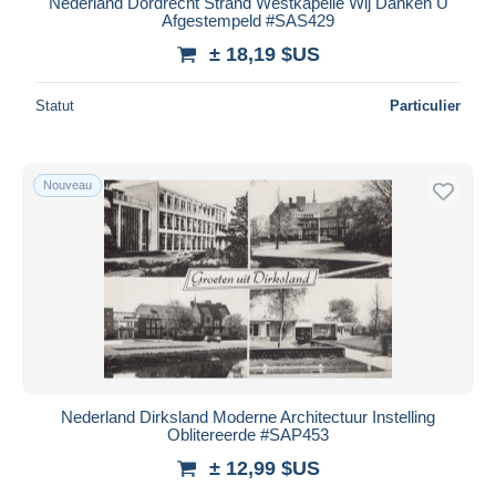
Nederland Dordrecht Strand Westkapelle Wij Danken U
iDeal
Afgestempeld #SAS429
Maestro
± 18,19 $US
Tout désélectionner
Statut
Particulier
Résidence du vendeur
Monde entier
Nouveau
Appliquer
Nederland Dirksland Moderne Architectuur Instelling
Oblitereerde #SAP453
± 12,99 $US