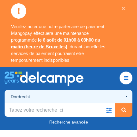
×
Veuillez noter que notre partenaire de paiement
Mangopay effectuera une maintenance
programmée
le 6 août de 01h00 à 03h00 du
matin (heure de Bruxelles)
, durant laquelle les
services de paiement pourraient être
temporairement indisponibles.
Dordrecht
Recherche avancée