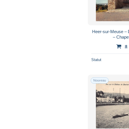
Heer-sur-Meuse –
– Chapell
±
Statut
Nouveau