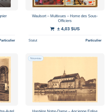
nier
Waulsort – Multivues – Home des Sous-
Officiers
± 4,03 $US
Particulier
Statut
Particulier
Nouveau
tre-Autel
Hastière Notre-Dame – Ancienne Eglise