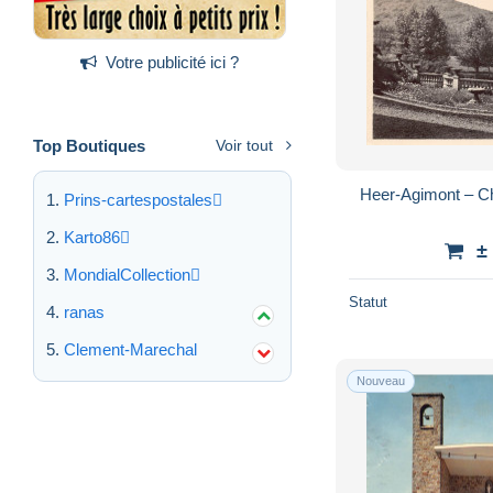
Votre publicité ici ?
Top Boutiques
Voir tout
Heer-Agimont – Ch
Prins-cartespostales
Karto86
±
MondialCollection
Statut
ranas
Clement-Marechal
Nouveau