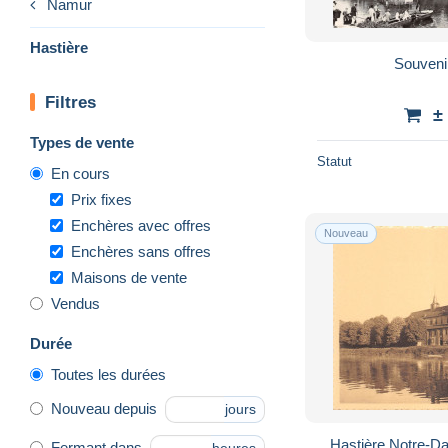
Namur
Hastière
Souveni
Filtres
±
Types de vente
Statut
En cours
Prix fixes
Enchères avec offres
Nouveau
Enchères sans offres
Maisons de vente
Vendus
Durée
Toutes les durées
Nouveau depuis
jours
Hastière Notre-D
Fermant dans