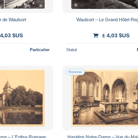
r de Waulsort
Waulsort – Le Grand Hôtel Reg
 4,03 $US
± 4,03 $US
Particulier
Statut
Nouveau
ame – L'Eglise Romane
Hastière Notre-Dame – Vue du Maî