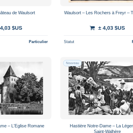
hâteau de Waulsort
Waulsort – Les Rochers à Freyr – Th
 4,03 $US
± 4,03 $US
Particulier
Statut
Nouveau
ame – L'Eglise Romane
Hastière Notre-Dame – La Lége
Saint-Walhère