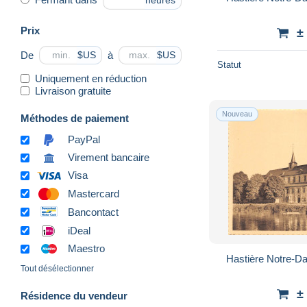
heures
Prix
±
De
à
$US
$US
Statut
Uniquement en réduction
Livraison gratuite
Nouveau
Méthodes de paiement
PayPal
Virement bancaire
Visa
Mastercard
Bancontact
iDeal
Maestro
Hastière Notre-D
Tout désélectionner
±
Résidence du vendeur