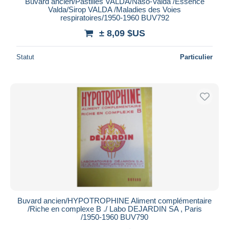
Buvard ancien/Pastilles VALDA/Naso-Valda /Essence
Valda/Sirop VALDA /Maladies des Voies
respiratoires/1950-1960 BUV792
± 8,09 $US
Statut
Particulier
Buvard ancien/HYPOTROPHINE Aliment complémentaire
/Riche en complexe B ./ Labo DEJARDIN SA , Paris
/1950-1960 BUV790