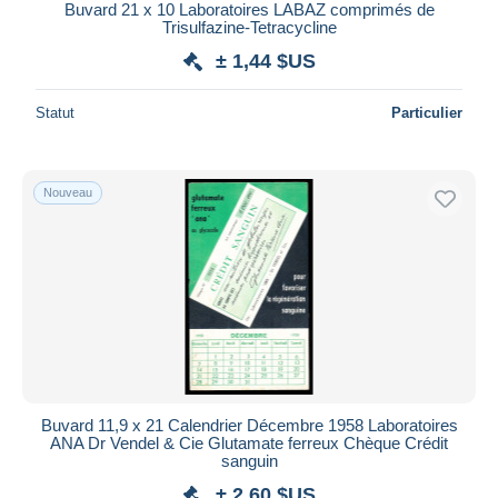
Bancontact
Buvard 21 x 10 Laboratoires LABAZ comprimés de
Trisulfazine-Tetracycline
iDeal
± 1,44 $US
Maestro
Tout désélectionner
Statut
Particulier
Résidence du vendeur
Monde entier
Nouveau
Appliquer
Buvard 11,9 x 21 Calendrier Décembre 1958 Laboratoires
ANA Dr Vendel & Cie Glutamate ferreux Chèque Crédit
sanguin
± 2,60 $US