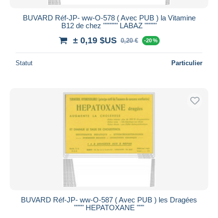
BUVARD Réf-JP- ww-O-578 ( Avec PUB ) la Vitamine
B12 de chez """""" LABAZ """""
± 0,19 $US
0,20 €
-20 %
Statut
Particulier
BUVARD Réf-JP- ww-O-587 ( Avec PUB ) les Dragées
"""" HEPATOXANE """