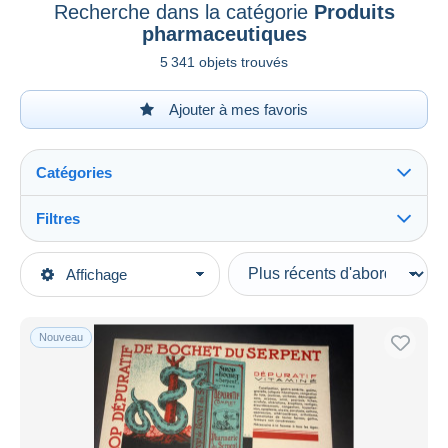
Recherche dans la catégorie
Produits
pharmaceutiques
5 341 objets trouvés
Ajouter à mes favoris
Catégories
Filtres
Tout voir
Types de vente
Affichage
Catégories principales
En cours
Vieux Papiers
Prix fixes
Buvards, protège-cahiers illustrés
Nouveau
Enchères avec offres
Produits pharmaceutiques
Enchères sans offres
Maisons de vente
Vendus