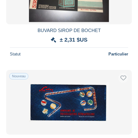
Durée
Toutes les durées
Nouveau
jours
BUVARD SIROP DE BOCHET
depuis
± 2,31 $US
Fermant
heures
dans
Statut
Particulier
Prix
De
à
$US
$US
Nouveau
Uniquement en réduction
Livraison gratuite
Méthodes de paiement
PayPal
Virement bancaire
Visa
Mastercard