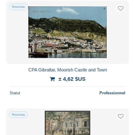
Uniquement en réduction
Nouveau
Livraison gratuite
Méthodes de paiement
PayPal
Virement bancaire
Visa
Mastercard
Bancontact
CPA Gibraltar, Moorish Castle and Town
iDeal
± 4,62 $US
Maestro
Tout désélectionner
Statut
Professionnel
Résidence du vendeur
Monde entier
Nouveau