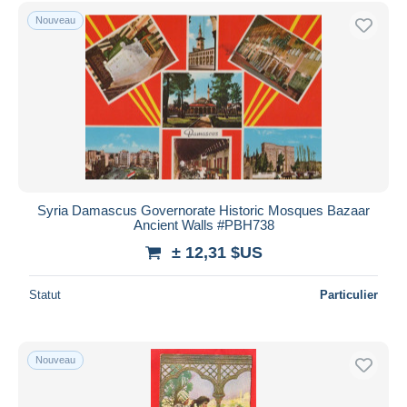
Uniquement en réduction
Nouveau
Livraison gratuite
Méthodes de paiement
PayPal
Virement bancaire
Visa
Mastercard
Bancontact
Syria Damascus Governorate Historic Mosques Bazaar
iDeal
Ancient Walls #PBH738
Maestro
± 12,31 $US
Tout désélectionner
Statut
Particulier
Résidence du vendeur
Monde entier
Nouveau