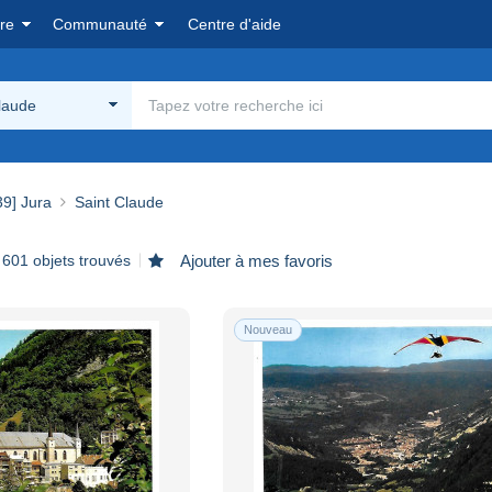
re
Communauté
Centre d'aide
laude
39] Jura
Saint Claude
 601 objets trouvés
Ajouter à mes favoris
Nouveau