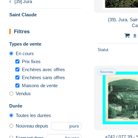
[39] Jura
Saint Claude
(39). Jura. Sai
Ca
Filtres
±
Types de vente
Statut
En cours
Prix fixes
Enchères avec offres
Nouveau
Enchères sans offres
Maisons de vente
Vendus
Durée
Toutes les durées
Nouveau depuis
jours
a742 / 077 39 
Fermant dans