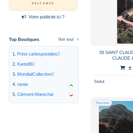
Votre publicité ici ?
Top Boutiques
Voir tout
39 SAINT CLAU
Prins-cartespostales
CLAUDE A
Karto86
±
MondialCollection
Statut
ranas
Clement-Marechal
Nouveau