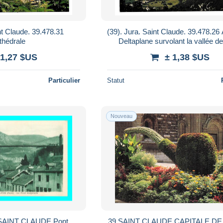
nt Claude. 39.478.31
(39). Jura. Saint Claude. 39.478.26 
thédrale
Deltaplane survolant la vallée de
Claude
 1,27 $US
± 1,38 $US
Particulier
Statut
Nouveau
- SAINT CLAUDE Pont
39 SAINT CLAUDE CAPITALE DE