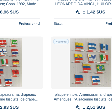
n; Conn. 1992, Made in
LEONARDO DA VINCI , HUILOR
 fr en suivi 9.95€
CREMOLINE et savons CHAT 
 8,96 $US
± 1,42 $US
CHAT B.B.
Professionnel
Statut
Pro
Nouveau
Drapeaurama, drapeaux
plaque en tole, Américorama, dra
nne biscuits, ce drapeau
Amériques, l'Alsacienne biscuits, c
, LOT 13 DRAPEAUX
tient debout, LOT 10 DRAP
 2,93 $US
± 2,51 $US