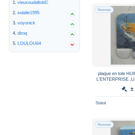
vieuxoudaltold
Nouveau
eulalie1995
voyonick
diroq
LOULOU64
plaque en tole HUI
L'ENTERPRISE ,U.S
±
Statut
Nouveau