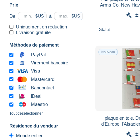
Prix
Arms Co. New Have
U.S.A. frais
±
De
à
$US
$US
Uniquement en réduction
Statut
Livraison gratuite
Méthodes de paiement
Nouveau
PayPal
Virement bancaire
Visa
Mastercard
Bancontact
iDeal
Maestro
Tout désélectionner
plaque en tole, 
d'Europe, l'Alsacie
Résidence du vendeur
tient debout
±
Monde entier