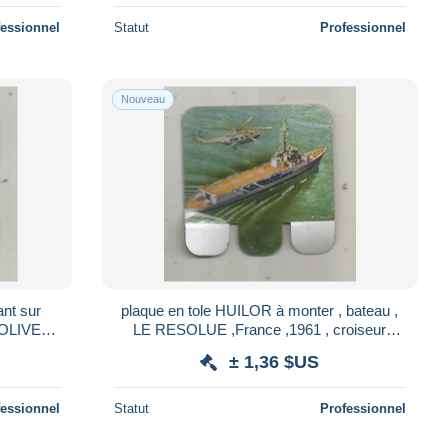
fessionnel
Statut
Professionnel
Nouveau
ant sur
plaque en tole HUILOR à monter , bateau ,
MOLIVE,
LE RESOLUE ,France ,1961 , croiseur
scans
porte-hélicoptères
± 1,36 $US
fessionnel
Statut
Professionnel