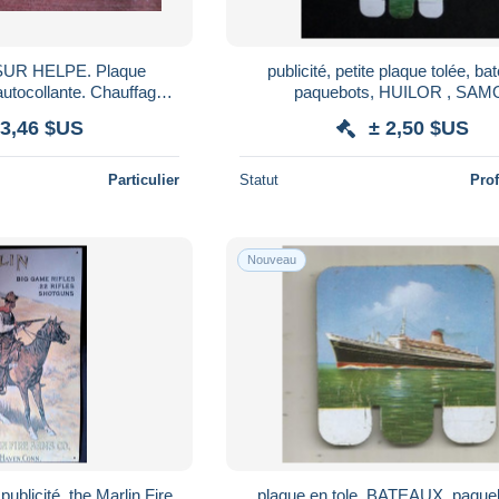
UR HELPE. Plaque
publicité, petite plaque tolée, ba
 autocollante. Chauffage
paquebots, HUILOR , SAMO,
 Avesnelles 59. (10x5
CREMOLINE.... , LOT DE 3 P
 3,46 $US
± 2,50 $US
Cm.)
Particulier
Statut
Pro
Nouveau
publicité, the Marlin Fire
plaque en tole, BATEAUX, paque