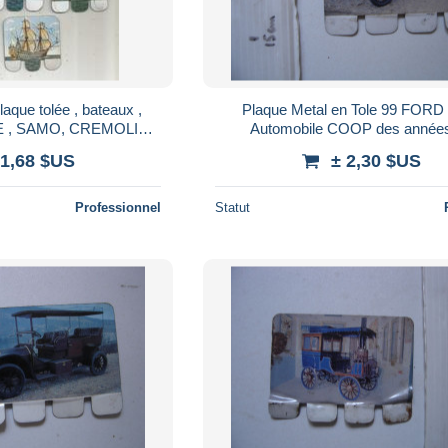
 plaque tolée , bateaux ,
Plaque Metal en Tole 99 FORD
E , SAMO, CREMOLINE
Automobile COOP des année
E 7 PLAQUES
 1,68 $US
± 2,30 $US
Professionnel
Statut