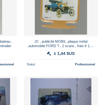
bateau ,
JC , publicité MOBIL ,plaque métal
néralier
,automobile FORD T , 2 scans , frais fr 1.45
e
± 1,44 $US
fessionnel
Statut
Professionnel