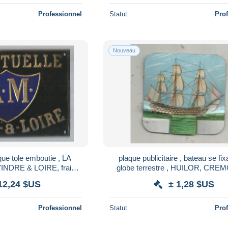
Professionnel
Statut
Pro
Nouveau
ue tole emboutie , LA
plaque publicitaire , bateau se fix
NDRE & LOIRE, frais fr
globe terrestre , HUILOR, CRE
€ en suivi
SAMO ,le VICTOIRE , 1805 ,2 
12,24 $US
± 1,28 $US
Professionnel
Statut
Pro