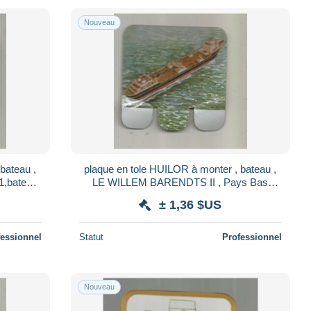
Nouveau
bateau ,
plaque en tole HUILOR à monter , bateau ,
1,bateau-
LE WILLEM BARENDTS II , Pays Bas
,1956 , baleinier
± 1,36 $US
fessionnel
Statut
Professionnel
Nouveau