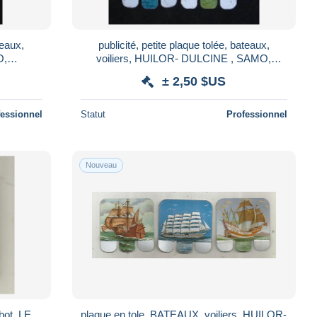
teaux,
publicité, petite plaque tolée, bateaux,
voiliers, HUILOR- DULCINE , SAMO,
LAQUES
CREMOLINE , LOT DE 3 PLAQUES
± 2,50 $US
fessionnel
Statut
Professionnel
Nouveau
bot, LE
plaque en tole, BATEAUX, voiliers, HUILOR-