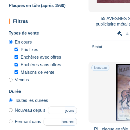
Plaques en tôle (après 1960)
59 AVESNES S
Filtres
publicitaire métal
Central BOGRAND
Types de vente
±
En cours
Statut
Prix fixes
Enchères avec offres
Enchères sans offres
Nouveau
Maisons de vente
Vendus
Durée
Toutes les durées
Nouveau depuis
jours
Fermant dans
heures
RL, plaque en tôle, 