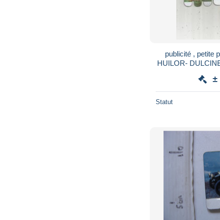
publicité , petite
HUILOR- DULCIN
, LOT D
±
Statut