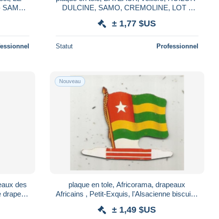
- SAMO,
DULCINE, SAMO, CREMOLINE, LOT 3
AMBRE-
VOILIERS
± 1,77 $US
fessionnel
Statut
Professionnel
Nouveau
peaux des
plaque en tole, Africorama, drapeaux
e drapeau
Africains , Petit-Exquis, l'Alsacienne biscuits,
EAUX
ce drapeau tient debout, TOGO
± 1,49 $US