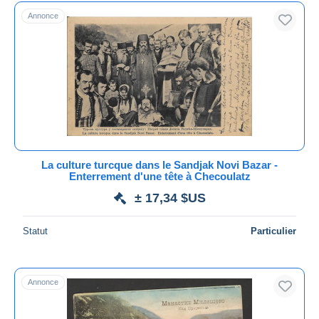
Uniquement en réduction
Annonce
Livraison gratuite
Méthodes de paiement
PayPal
Virement bancaire
Visa
Mastercard
Bancontact
La culture turcque dans le Sandjak Novi Bazar -
iDeal
Enterrement d'une tête à Checoulatz
Maestro
± 17,34 $US
Tout désélectionner
Statut
Particulier
Résidence du vendeur
Monde entier
Annonce