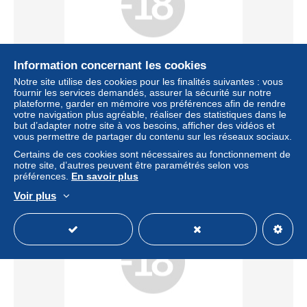
Livraison gratuite
Information concernant les cookies
Notre site utilise des cookies pour les finalités suivantes : vous
Zoo humain, Exposition coloniale Franco-Britannique,
fournir les services demandés, assurer la sécurité sur notre
Village Indien, Ceylan
plateforme, garder en mémoire vos préférences afin de rendre
votre navigation plus agréable, réaliser des statistiques dans le
± 91,29 $US
but d’adapter notre site à vos besoins, afficher des vidéos et
vous permettre de partager du contenu sur les réseaux sociaux.
Certains de ces cookies sont nécessaires au fonctionnement de
Statut
Professionnel
notre site, d’autres peuvent être paramétrés selon vos
préférences.
En savoir plus
Voir plus
Nouveau