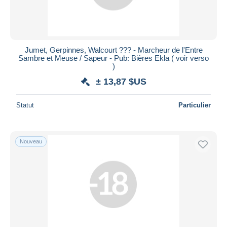
Durée
Toutes les durées
Nouveau
jours
Jumet, Gerpinnes, Walcourt ??? - Marcheur de l'Entre
depuis
Sambre et Meuse / Sapeur - Pub: Bières Ekla ( voir verso
Fermant
)
heures
dans
± 13,87 $US
Prix
Statut
Particulier
De
à
$US
$US
Uniquement en réduction
Livraison gratuite
Nouveau
Méthodes de paiement
PayPal
Virement bancaire
Visa
Mastercard