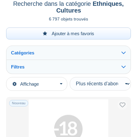
Recherche dans la catégorie
Ethniques,
Cultures
6 797 objets trouvés
Ajouter à mes favoris
Catégories
Filtres
Tout voir
Types de vente
Affichage
Catégories principales
En cours
Photographie
Prix fixes
Photos
Nouveau
Enchères avec offres
Photos - Originales
Enchères sans offres
Maisons de vente
Ethniques, Cultures
Vendus