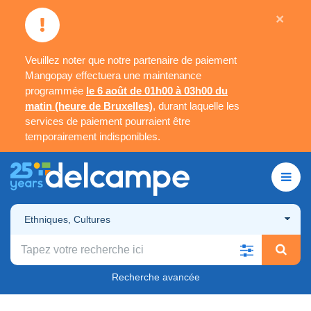
×
Veuillez noter que notre partenaire de paiement
Mangopay effectuera une maintenance
programmée
le 6 août de 01h00 à 03h00 du
matin (heure de Bruxelles)
, durant laquelle les
services de paiement pourraient être
temporairement indisponibles.
Ethniques, Cultures
Recherche avancée