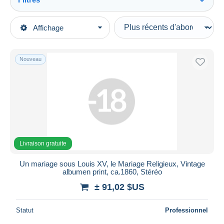
Tout voir
Types de vente
Affichage
Catégories principales
En cours
Photographie
Prix fixes
Photos
Nouveau
Enchères avec offres
Photos - Originales
Enchères sans offres
Maisons de vente
Ethniques, Cultures
Vendus
Durée
Toutes les durées
Livraison gratuite
Nouveau
jours
Un mariage sous Louis XV, le Mariage Religieux, Vintage
depuis
albumen print, ca.1860, Stéréo
Fermant
heures
± 91,02 $US
dans
Prix
Statut
Professionnel