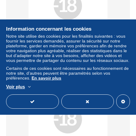
Information concernant les cookies
Livraison gratuite
Notre site utilise des cookies pour les finalités suivantes : vous
fournir les services demandés, assurer la sécurité sur notre
Femme et son coffre de bijoux, Vintage albumen print,
plateforme, garder en mémoire vos préférences afin de rendre
ca.1880, stéréo
votre navigation plus agréable, réaliser des statistiques dans le
but d’adapter notre site à vos besoins, afficher des vidéos et
± 79,50 $US
vous permettre de partager du contenu sur les réseaux sociaux.
Certains de ces cookies sont nécessaires au fonctionnement de
Statut
Professionnel
notre site, d’autres peuvent être paramétrés selon vos
préférences.
En savoir plus
Voir plus
Nouveau