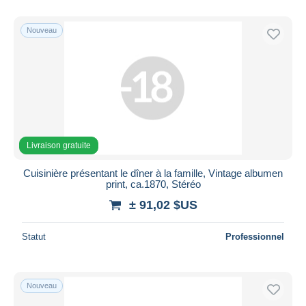
De
à
$US
$US
Uniquement en réduction
Nouveau
Livraison gratuite
Méthodes de paiement
PayPal
Virement bancaire
Visa
Mastercard
Livraison gratuite
Bancontact
Cuisinière présentant le dîner à la famille, Vintage albumen
iDeal
print, ca.1870, Stéréo
Maestro
± 91,02 $US
Tout désélectionner
Statut
Professionnel
Résidence du vendeur
Monde entier
Nouveau