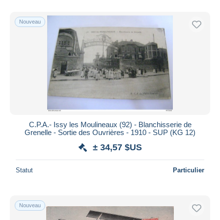
De
à
$US
$US
Uniquement en réduction
Nouveau
Livraison gratuite
Méthodes de paiement
PayPal
Virement bancaire
Visa
Mastercard
Bancontact
C.P.A.- Issy les Moulineaux (92) - Blanchisserie de
iDeal
Grenelle - Sortie des Ouvrières - 1910 - SUP (KG 12)
Maestro
± 34,57 $US
Tout désélectionner
Statut
Particulier
Résidence du vendeur
Monde entier
Nouveau