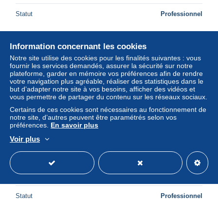
Statut
Professionnel
Information concernant les cookies
Nouveau
Notre site utilise des cookies pour les finalités suivantes : vous
fournir les services demandés, assurer la sécurité sur notre
plateforme, garder en mémoire vos préférences afin de rendre
votre navigation plus agréable, réaliser des statistiques dans le
but d’adapter notre site à vos besoins, afficher des vidéos et
vous permettre de partager du contenu sur les réseaux sociaux.
Certains de ces cookies sont nécessaires au fonctionnement de
notre site, d’autres peuvent être paramétrés selon vos
préférences.
En savoir plus
Voir plus
92 ISSY LES MOULINEAUX LA CHAPELLE DE L
HOPITAL CORENTIN CELTON
± 6,80 $US
Statut
Professionnel