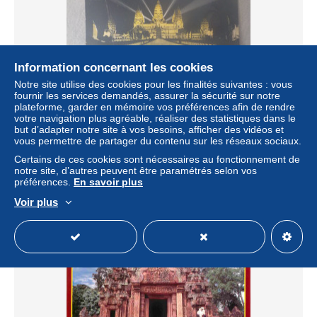
Information concernant les cookies
Notre site utilise des cookies pour les finalités suivantes : vous
fournir les services demandés, assurer la sécurité sur notre
plateforme, garder en mémoire vos préférences afin de rendre
AU + RAPIDE - CPSM - CAMBODGE - ANGOR VAT
votre navigation plus agréable, réaliser des statistiques dans le
VUE DE NUIT - NON VOYAGEE - FORMAT CPA
but d’adapter notre site à vos besoins, afficher des vidéos et
± 0,81 $US
vous permettre de partager du contenu sur les réseaux sociaux.
Certains de ces cookies sont nécessaires au fonctionnement de
notre site, d’autres peuvent être paramétrés selon vos
Statut
Particulier
préférences.
En savoir plus
Voir plus
Nouveau