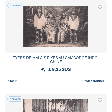
Uniquement en réduction
Nouveau
Livraison gratuite
Méthodes de paiement
PayPal
Virement bancaire
Visa
Mastercard
Bancontact
TYPES DE MALAIS FIXES AU CAMBODGE INDO-
iDeal
CHINE
Maestro
± 9,25 $US
Tout désélectionner
Statut
Professionnel
Résidence du vendeur
Monde entier
Nouveau