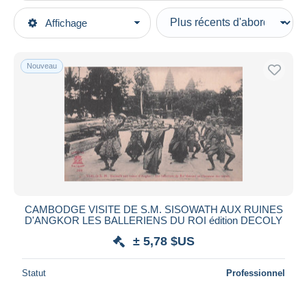
Types de vente
Affichage
Catégories principales
En cours
Cartes Postales
Prix fixes
Asie
Nouveau
Enchères avec offres
Cambodge
Enchères sans offres
Maisons de vente
Vendus
Durée
Toutes les durées
Nouveau
jours
CAMBODGE VISITE DE S.M. SISOWATH AUX RUINES
depuis
D'ANGKOR LES BALLERIENS DU ROI édition DECOLY
Fermant
heures
± 5,78 $US
dans
Prix
Statut
Professionnel
De
à
$US
$US