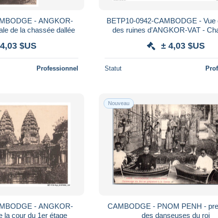
AMBODGE - ANGKOR-
BETP10-0942-CAMBODGE - Vue g
ale de la chassée dallée
des ruines d'ANGKOR-VAT - Ch
dallée
 4,03 $US
± 4,03 $US
Professionnel
Statut
Pro
Nouveau
AMBODGE - ANGKOR-
CAMBODGE - PNOM PENH - prep
e la cour du 1er étage
des danseuses du roi