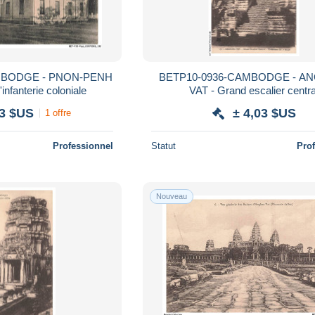
MBODGE - PNON-PENH
BETP10-0936-CAMBODGE - A
infanterie coloniale
VAT - Grand escalier centra
03 $US
± 4,03 $US
1 offre
Professionnel
Statut
Pro
Nouveau