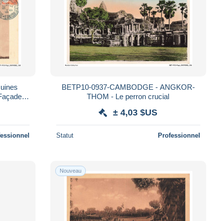
uines
BETP10-0937-CAMBODGE - ANGKOR-
Façade
THOM - Le perron crucial
etage
± 4,03 $US
fessionnel
Statut
Professionnel
Nouveau