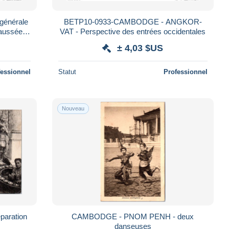
énérale
BETP10-0933-CAMBODGE - ANGKOR-
aussée
VAT - Perspective des entrées occidentales
± 4,03 $US
fessionnel
Statut
Professionnel
Nouveau
aration
CAMBODGE - PNOM PENH - deux
danseuses