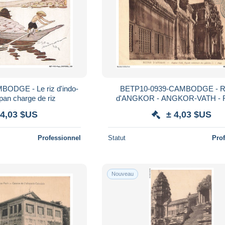
ODGE - Le riz d'indo-
BETP10-0939-CAMBODGE - R
pan charge de riz
d'ANGKOR - ANGKOR-VATH - 
extérieures des galeries du 3e 
 4,03 $US
± 4,03 $US
Professionnel
Statut
Pro
Nouveau