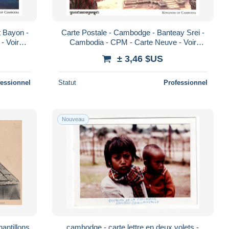
t Bayon -
Carte Postale - Cambodge - Banteay Srei -
- Voir
Cambodia - CPM - Carte Neuve - Voir
ta Postal
Scans Recto-Verso - Poscard - Carta Postal
± 3,46 $US
fessionnel
Statut
Professionnel
Nouveau
cambodge - carte lettre en deux volets -