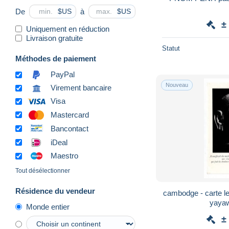
De
à
$US
$US
±
Uniquement en réduction
Livraison gratuite
Statut
Méthodes de paiement
PayPal
Nouveau
Virement bancaire
Visa
Mastercard
Bancontact
iDeal
Maestro
Tout désélectionner
Résidence du vendeur
cambodge - carte lette deux volets - s
yayaw
Monde entier
±