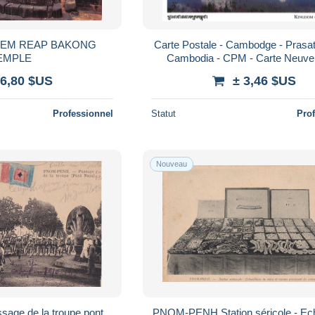
IEM REAP BAKONG
Carte Postale - Cambodge - Prasa
EMPLE
Cambodia - CPM - Carte Neuve 
Scans Recto-Verso - Poscard - Car
 6,80 $US
± 3,46 $US
Professionnel
Statut
Pro
Nouveau
ge de la troupe pont
PNOM-PENH Station séricole - Echantillons