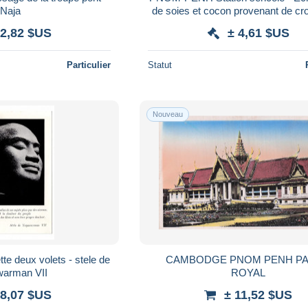
Naja
de soies et cocon provenant de cr
 2,82 $US
± 4,61 $US
Particulier
Statut
Nouveau
tele de
CAMBODGE PNOM PENH PA
arman VII
ROYAL
 8,07 $US
± 11,52 $US