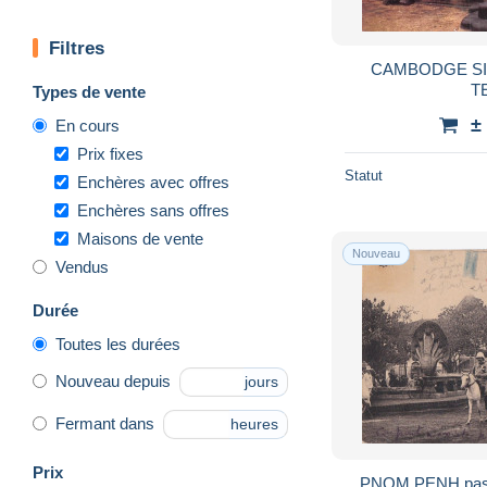
Filtres
CAMBODGE S
T
Types de vente
±
En cours
Prix fixes
Statut
Enchères avec offres
Enchères sans offres
Maisons de vente
Nouveau
Vendus
Durée
Toutes les durées
Nouveau depuis
jours
Fermant dans
heures
Prix
PNOM PENH passa