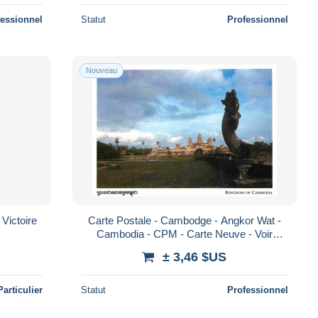
fessionnel
Statut
Professionnel
Nouveau
Victoire
Carte Postale - Cambodge - Angkor Wat -
Cambodia - CPM - Carte Neuve - Voir
Scans Recto-Verso - Poscard - Carta Postal
± 3,46 $US
-
Particulier
Statut
Professionnel