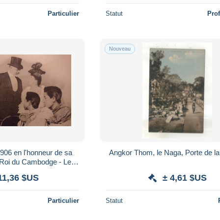
Particulier
Statut
Pro
Nouveau
906 en l'honneur de sa
Angkor Thom, le Naga, Porte de la 
 Roi du Cambodge - Les
es en tribune
11,36 $US
± 4,61 $US
Particulier
Statut