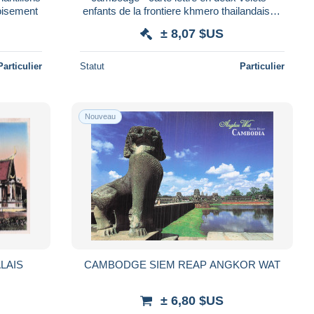
oisement
enfants de la frontiere khmero thailandaise -
- phnom penh
± 8,07 $US
Particulier
Statut
Particulier
Nouveau
LAIS
CAMBODGE SIEM REAP ANGKOR WAT
± 6,80 $US