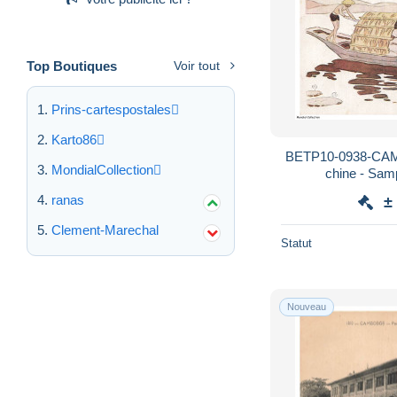
Top Boutiques
Voir tout
Prins-cartespostales
Karto86
BETP10-0938-CAMB
MondialCollection
chine - Sam
ranas
±
Clement-Marechal
Statut
Nouveau