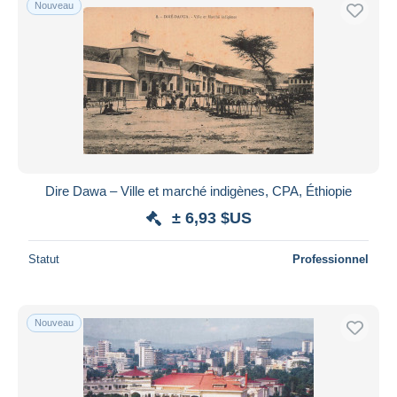
Nouveau
Uniquement en réduction
Livraison gratuite
Méthodes de paiement
PayPal
Virement bancaire
Visa
Mastercard
Bancontact
Dire Dawa – Ville et marché indigènes, CPA, Éthiopie
iDeal
± 6,93 $US
Maestro
Statut
Professionnel
Tout désélectionner
Résidence du vendeur
Monde entier
Nouveau