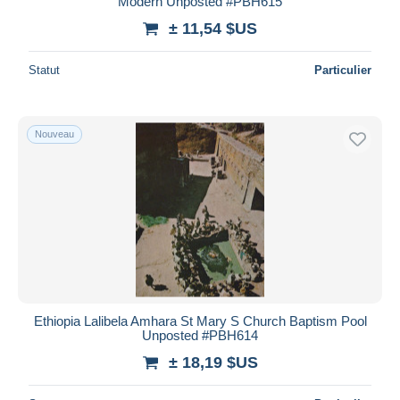
Modern Unposted #PBH615
± 11,54 $US
Statut
Particulier
Nouveau
Ethiopia Lalibela Amhara St Mary S Church Baptism Pool
Unposted #PBH614
± 18,19 $US