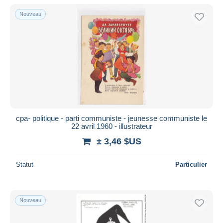
De
à
$US
$US
Nouveau
Uniquement en réduction
Livraison gratuite
Méthodes de paiement
PayPal
Virement bancaire
Visa
Mastercard
Bancontact
cpa- politique - parti communiste - jeunesse communiste le
22 avril 1960 - illustrateur
iDeal
± 3,46 $US
Maestro
Tout désélectionner
Statut
Particulier
Résidence du vendeur
Monde entier
Nouveau