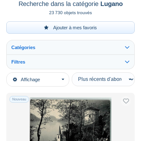
Recherche dans la catégorie
Lugano
23 730 objets trouvés
Ajouter à mes favoris
Catégories
Filtres
Tout voir
Types de vente
Affichage
Catégories principales
En cours
Cartes Postales
Prix fixes
Europe
Nouveau
Enchères avec offres
Suisse
Enchères sans offres
TI Tessin
Maisons de vente
Vendus
Lugano
Durée