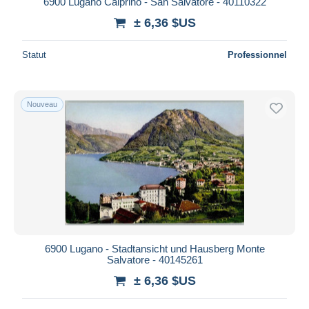
6900 Lugano Calprino - San Salvatore - 40110322
iDeal
± 6,36 $US
Maestro
Tout désélectionner
Statut
Professionnel
Résidence du vendeur
Monde entier
Nouveau
Appliquer
6900 Lugano - Stadtansicht und Hausberg Monte
Salvatore - 40145261
± 6,36 $US