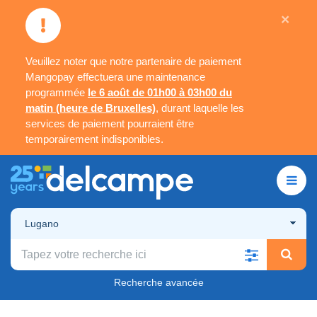
×
Veuillez noter que notre partenaire de paiement
Mangopay effectuera une maintenance
programmée
le 6 août de 01h00 à 03h00 du
matin (heure de Bruxelles)
, durant laquelle les
services de paiement pourraient être
temporairement indisponibles.
Lugano
Recherche avancée