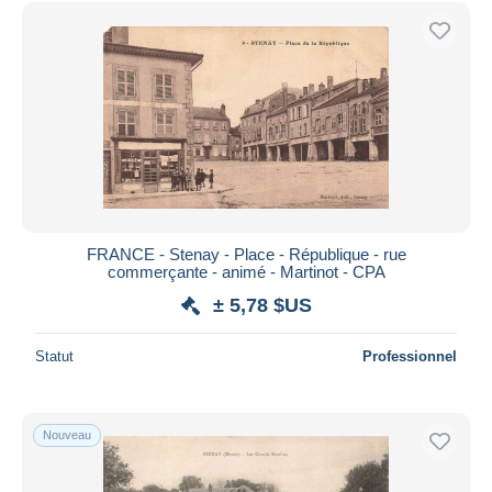
Uniquement en réduction
Livraison gratuite
Méthodes de paiement
PayPal
Virement bancaire
Visa
Mastercard
Bancontact
FRANCE - Stenay - Place - République - rue
iDeal
commerçante - animé - Martinot - CPA
Maestro
± 5,78 $US
Tout désélectionner
Statut
Professionnel
Résidence du vendeur
Monde entier
Nouveau