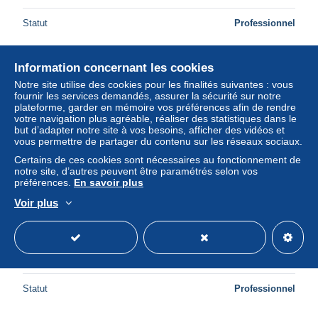
Statut
Professionnel
Information concernant les cookies
Nouveau
Notre site utilise des cookies pour les finalités suivantes : vous
fournir les services demandés, assurer la sécurité sur notre
plateforme, garder en mémoire vos préférences afin de rendre
votre navigation plus agréable, réaliser des statistiques dans le
but d’adapter notre site à vos besoins, afficher des vidéos et
vous permettre de partager du contenu sur les réseaux sociaux.
Certains de ces cookies sont nécessaires au fonctionnement de
notre site, d’autres peuvent être paramétrés selon vos
préférences.
En savoir plus
Voir plus
55.STENAY.n°118.LA GARE.BOMBARDEE PAR LES
ALLEMANDS QUELQUES JOURS AVANT L'ARMISTICE
± 10,40 $US
Statut
Professionnel