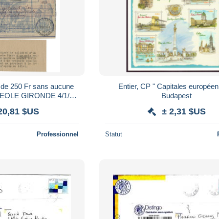
 250 Fr sans aucune
Entier, CP " Capitales européennes "
LA REOLE GIRONDE 4/1/47
Budapest
oir Suite
20,81 $US
± 2,31 $US
Professionnel
Statut