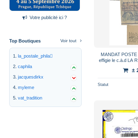
Votre publicité ici ?
Top Boutiques
Voir tout
MANDAT POSTE de
la_postale_phila
effigie le c.à.d 
TB V
caphila
± 
jacquesdirkx
Statut
myleme
vat_tradition