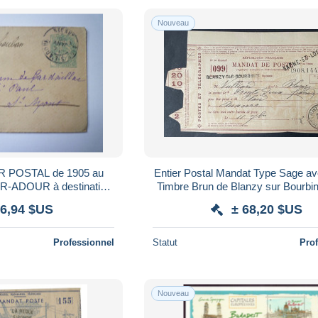
Nouveau
Entier Postal Mandat Type Sage a
R à destination
Timbre Brun de Blanzy sur Bourbi
de SAINT-MONT (32) XXX
Saone et Loire
 6,94 $US
± 68,20 $US
Professionnel
Statut
Pro
Nouveau