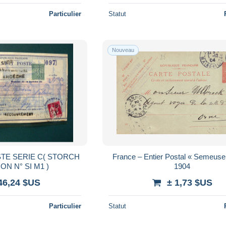
Particulier
Statut
Nouveau
STE SERIE C( STORCH
France – Entier Postal « Semeuse
et FRANCON N° SI M1 )
1904
46,24 $US
± 1,73 $US
Particulier
Statut