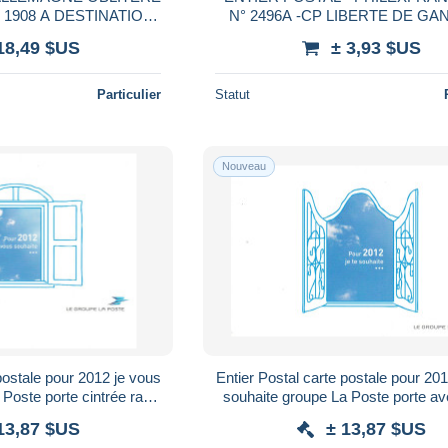
1908 A DESTINATION
N° 2496A -CP LIBERTE DE GANDON -
RG AVEC CAD ARRIVE
COTE : 12,50 €
18,49 $US
± 3,93 $US
Particulier
Statut
Nouveau
Entier Postal carte postale pour 2012 je vous
souhaite groupe La Poste porte avec Grille
rage lettre 20g
rare petit tirage lettre 20g
13,87 $US
± 13,87 $US