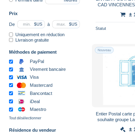
heures
CAD VINCENNES 
DE STRASBOU
Prix
± 
De
à
$US
$US
Statut
Uniquement en réduction
Livraison gratuite
Nouveau
Méthodes de paiement
PayPal
Virement bancaire
Visa
Mastercard
Bancontact
iDeal
Maestro
Entier Postal carte postale pour 2012 je vous
Tout désélectionner
souhaite groupe La Poste porte cintrée rare
petit ti
± 
Résidence du vendeur