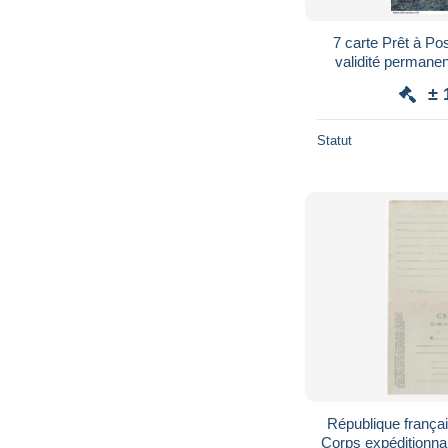
7 carte Prêt à Po
validité permane
Argent Afrique du
± 
Statut
République frança
Corps expéditionn