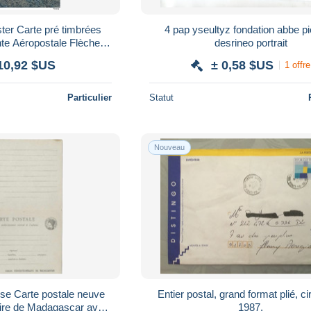
ster Carte pré timbrées
4 pap yseultyz fondation abbe pi
nte Aéropostale Flèche
desrineo portrait
 Nord America Aviateurs
10,92 $US
± 0,58 $US
1 offre
Particulier
Statut
Nouveau
ise Carte postale neuve
Entier postal, grand format plié, ci
aire de Madagascar avec
1987.