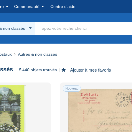
re
Communauté
Centre d'aide
& non classés
postaux
Autres & non classés
assés
5 440 objets trouvés
Ajouter à mes favoris
Nouveau