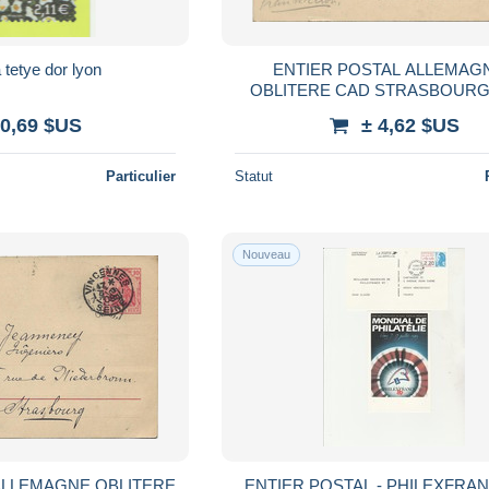
 tetye dor lyon
ENTIER POSTAL ALLEMAGN
OBLITERE CAD STRASBOURG
+CAD ARRIVE GERARDMER VO
 0,69 $US
± 4,62 $US
6 1908
Particulier
Statut
Nouveau
ALLEMAGNE OBLITERE
ENTIER POSTAL - PHILEXFRANCE 89 -