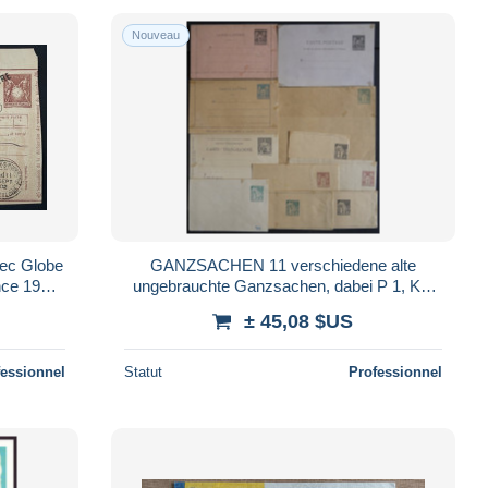
Nouveau
vec Globe
GANZSACHEN 11 verschiedene alte
nce 1902
ungebrauchte Ganzsachen, dabei P 1, K2,
K3, etwas unterschiedlich
± 45,08 $US
fessionnel
Statut
Professionnel