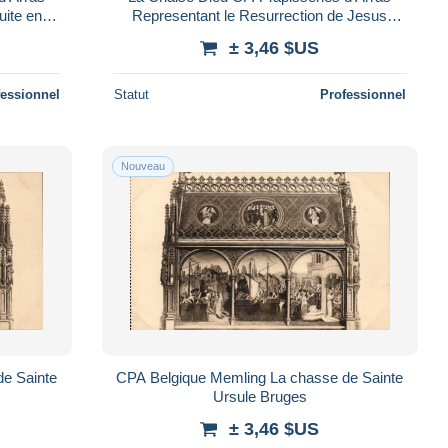
uite en
Representant le Resurrection de Jesus
Saul Dag
Apparition de Jesus a ses apotres
± 3,46 $US
Madeleine
fessionnel
Statut
Professionnel
Nouveau
e Sainte
CPA Belgique Memling La chasse de Sainte
Ursule Bruges
± 3,46 $US