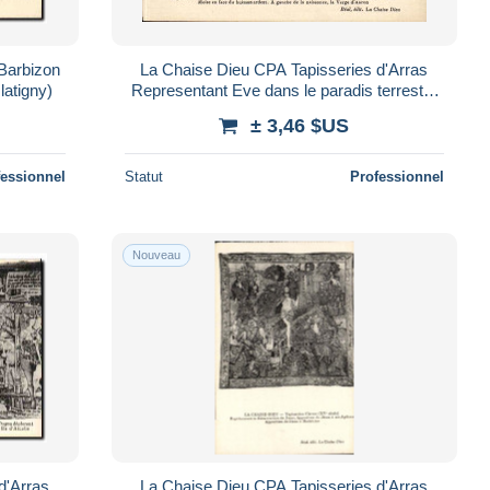
Barbizon
La Chaise Dieu CPA Tapisseries d'Arras
latigny)
Representant Eve dans le paradis terrestre
Miracle de la Toison
± 3,46 $US
fessionnel
Statut
Professionnel
Nouveau
d'Arras
La Chaise Dieu CPA Tapisseries d'Arras