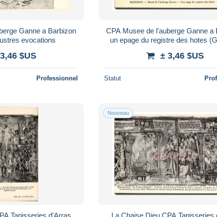
berge Ganne a Barbizon
CPA Musee de l'auberge Ganne a 
Illustres evocations
un epage du registre des hotes (G
 3,46 $US
± 3,46 $US
Professionnel
Statut
Pro
Nouveau
PA Tapisseries d'Arras
La Chaise Dieu CPA Tapisseries 