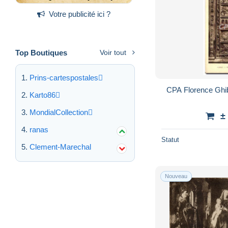
Votre publicité ici ?
Top Boutiques
Voir tout
Prins-cartespostales
CPA Florence Ghibe
Karto86
MondialCollection
±
ranas
Statut
Clement-Marechal
Nouveau