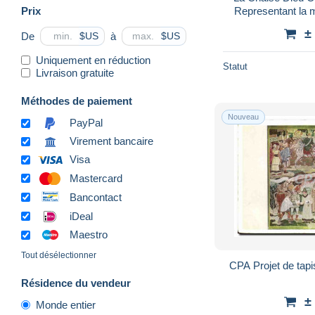
Prix
Representant la m
d'Abraham et 
±
De
à
$US
$US
Uniquement en réduction
Statut
Livraison gratuite
Méthodes de paiement
Nouveau
PayPal
Virement bancaire
Visa
Mastercard
Bancontact
iDeal
Maestro
Tout désélectionner
CPA Projet de tapi
Résidence du vendeur
±
Monde entier