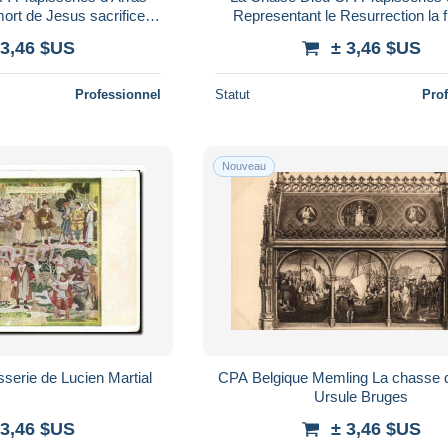
ort de Jesus sacrifice
Representant le Resurrection la f
le serpent d'alrain
Egypte DAvid fuyant la haine de 
 3,46 $US
± 3,46 $US
Professionnel
Statut
Pro
Nouveau
sserie de Lucien Martial
CPA Belgique Memling La chasse d
Ursule Bruges
 3,46 $US
± 3,46 $US