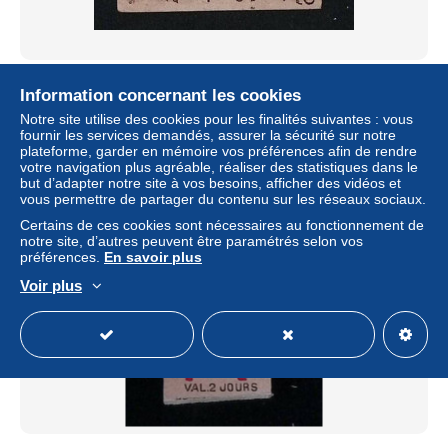
ticket de transport, Liverpool Corporation Tramways, 2 D,
Information concernant les cookies
Angleterre, Old Swan (terminus), 3 scans
Notre site utilise des cookies pour les finalités suivantes : vous
± 1,23 $US
fournir les services demandés, assurer la sécurité sur notre
plateforme, garder en mémoire vos préférences afin de rendre
votre navigation plus agréable, réaliser des statistiques dans le
Statut
Professionnel
but d’adapter notre site à vos besoins, afficher des vidéos et
vous permettre de partager du contenu sur les réseaux sociaux.
Certains de ces cookies sont nécessaires au fonctionnement de
notre site, d’autres peuvent être paramétrés selon vos
Nouveau
préférences.
En savoir plus
Voir plus