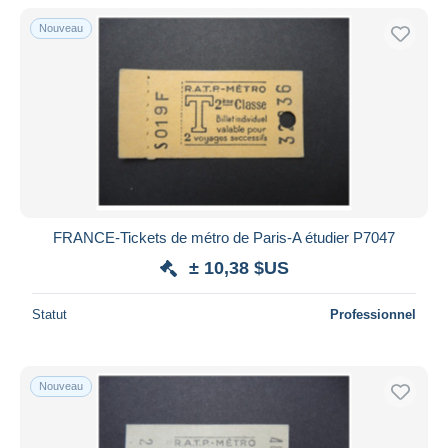
De
à
$US
$US
Nouveau
Uniquement en réduction
Livraison gratuite
Méthodes de paiement
PayPal
Virement bancaire
Visa
Mastercard
Bancontact
FRANCE-Tickets de métro de Paris-A étudier P7047
iDeal
± 10,38 $US
Maestro
Statut
Professionnel
Tout désélectionner
Résidence du vendeur
Monde entier
Nouveau