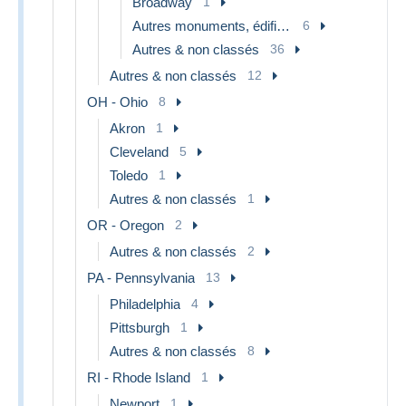
Broadway
1
Autres monuments, édifices
6
Autres & non classés
36
Autres & non classés
12
OH - Ohio
8
Akron
1
Cleveland
5
Toledo
1
Autres & non classés
1
OR - Oregon
2
Autres & non classés
2
PA - Pennsylvania
13
Philadelphia
4
Pittsburgh
1
Autres & non classés
8
RI - Rhode Island
1
Newport
1