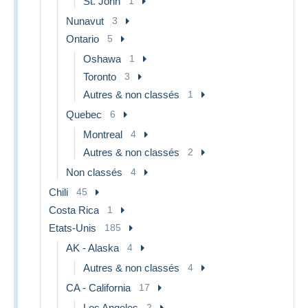
St. John
1
Nunavut
3
Ontario
5
Oshawa
1
Toronto
3
Autres & non classés
1
Quebec
6
Montreal
4
Autres & non classés
2
Non classés
4
Chili
45
Costa Rica
1
Etats-Unis
185
AK - Alaska
4
Autres & non classés
4
CA - California
17
Los Angeles
2