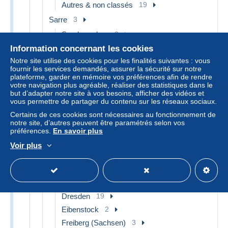
Autres & non classés
19
Sarre
3
Saarbruecken
2
Autres & non classés
1
Information concernant les cookies
Notre site utilise des cookies pour les finalités suivantes : vous
Saxe
150
fournir les services demandés, assurer la sécurité sur notre
Annaberg-Buchholz
1
plateforme, garder en mémoire vos préférences afin de rendre
votre navigation plus agréable, réaliser des statistiques dans le
Bad Dueben
1
but d’adapter notre site à vos besoins, afficher des vidéos et
vous permettre de partager du contenu sur les réseaux sociaux.
Bad Elster
2
Certains de ces cookies sont nécessaires au fonctionnement de
Bad Schandau
1
notre site, d’autres peuvent être paramétrés selon vos
Borna
1
préférences.
En savoir plus
Chemnitz
3
Voir plus
Colditz
2
Diesbar-Seusslitz
1
Doebeln
2
Dresden
19
Eibenstock
2
Freiberg (Sachsen)
3