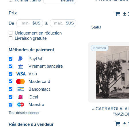
heures
Prix
± 
De
à
$US
$US
Statut
Uniquement en réduction
Livraison gratuite
Nouveau
Méthodes de paiement
PayPal
Virement bancaire
Visa
Mastercard
Bancontact
iDeal
Maestro
# CAPRAROLA: 
Tout désélectionner
"NAZION
± 
Résidence du vendeur