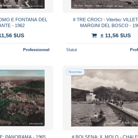
UOMO E FONTANA DEL
# TRE CROCI - Viterbo: VILLE
NTE - 1962
MARGINI DEL BOSCO - 19
11,56 $US
± 11,56 $US
Professionnel
Statut
Pro
Nouveau
# ROCCALVECCE: PANORAMA - 1965
# BOLSENA: IL MOLO - CHAL