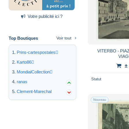
Votre publicité ici ?
Top Boutiques
Voir tout
VITERBO - PIA
Prins-cartespostales
VIAG
Karto86
±
MondialCollection
Statut
ranas
Clement-Marechal
Nouveau