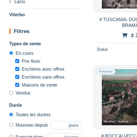
Lazio
Viterbo
# TUSCANIA: D
BRAMA
Filtres
± 
Types de vente
Statut
En cours
Prix fixes
Enchères avec offres
Nouveau
Enchères sans offres
Maisons de vente
Vendus
Durée
Toutes les durées
Nouveau depuis
jours
Fermant dans