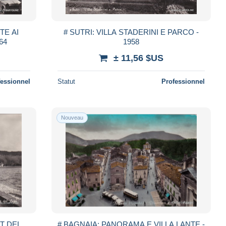
TTE AI
# SUTRI: VILLA STADERINI E PARCO -
64
1958
± 11,56 $US
fessionnel
Statut
Professionnel
Nouveau
ET DEL
# BAGNAIA: PANORAMA E VILLA LANTE -