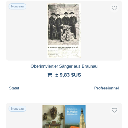
Uniquement en réduction
Nouveau
Livraison gratuite
Méthodes de paiement
PayPal
Virement bancaire
Visa
Mastercard
Bancontact
Oberinnviertler Sänger aus Braunau
iDeal
± 9,83 $US
Maestro
Tout désélectionner
Statut
Professionnel
Résidence du vendeur
Monde entier
Nouveau