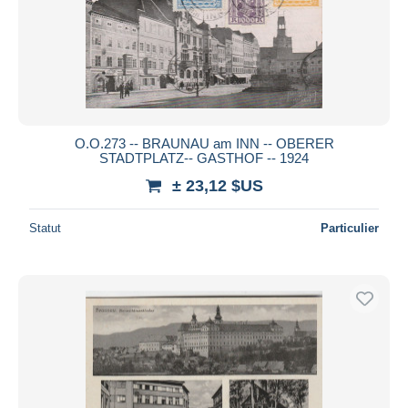
O.O.273 -- BRAUNAU am INN -- OBERER
STADTPLATZ-- GASTHOF -- 1924
± 23,12 $US
Statut
Particulier