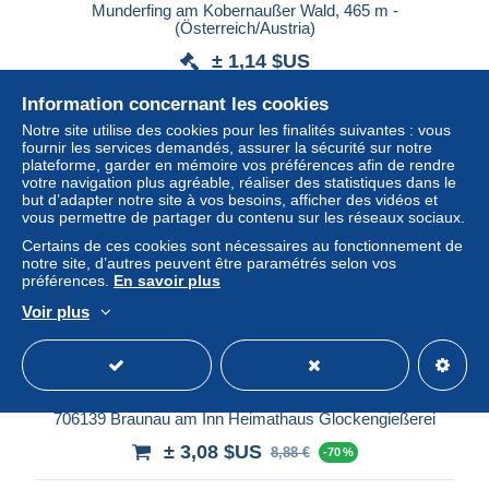
Munderfing am Kobernaußer Wald, 465 m -
(Österreich/Austria)
± 1,14 $US
Information concernant les cookies
Statut
Particulier
Notre site utilise des cookies pour les finalités suivantes : vous
fournir les services demandés, assurer la sécurité sur notre
plateforme, garder en mémoire vos préférences afin de rendre
votre navigation plus agréable, réaliser des statistiques dans le
but d’adapter notre site à vos besoins, afficher des vidéos et
vous permettre de partager du contenu sur les réseaux sociaux.
Certains de ces cookies sont nécessaires au fonctionnement de
notre site, d’autres peuvent être paramétrés selon vos
préférences.
En savoir plus
Voir plus
706139 Braunau am Inn Heimathaus Glockengießerei
± 3,08 $US
8,88 €
-70 %