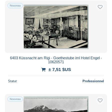
Uniquement en réduction
Nouveau
Livraison gratuite
Méthodes de paiement
PayPal
Virement bancaire
Visa
Mastercard
Bancontact
6403 Küssnacht am Rigi - Goethestube iml Hotel Engel -
iDeal
10620571
Maestro
± 7,51 $US
Tout désélectionner
Statut
Professionnel
Résidence du vendeur
Monde entier
Nouveau