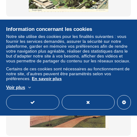
Carte Postale - Etats Unis - Salt Lake City - Temple
Square - Etat de Utah - Utah State - Carte Dentelée -
Information concernant les cookies
CPSM grand fo
Notre site utilise des cookies pour les finalités suivantes : vous
± 1,73 $US
fournir les services demandés, assurer la sécurité sur notre
plateforme, garder en mémoire vos préférences afin de rendre
votre navigation plus agréable, réaliser des statistiques dans le
Statut
Professionnel
but d’adapter notre site à vos besoins, afficher des vidéos et
vous permettre de partager du contenu sur les réseaux sociaux.
Certains de ces cookies sont nécessaires au fonctionnement de
notre site, d’autres peuvent être paramétrés selon vos
préférences.
En savoir plus
Voir plus