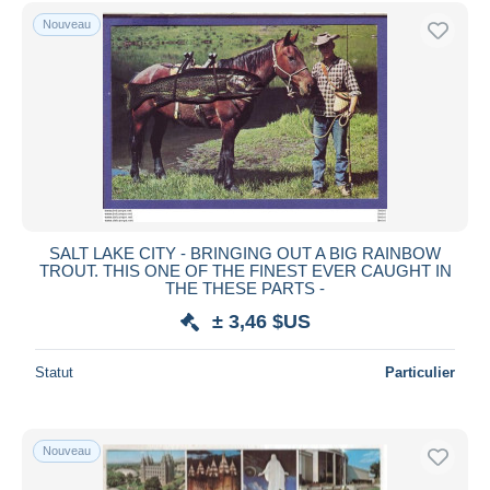
Uniquement en réduction
Nouveau
Livraison gratuite
Méthodes de paiement
PayPal
Virement bancaire
Visa
Mastercard
Bancontact
SALT LAKE CITY - BRINGING OUT A BIG RAINBOW
iDeal
TROUT. THIS ONE OF THE FINEST EVER CAUGHT IN
THE THESE PARTS -
Maestro
± 3,46 $US
Tout désélectionner
Résidence du vendeur
Statut
Particulier
Monde entier
Nouveau