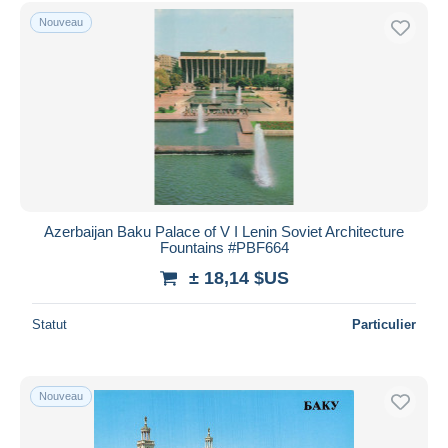
Uniquement en réduction
Nouveau
Livraison gratuite
Méthodes de paiement
PayPal
Virement bancaire
Visa
Mastercard
Bancontact
Azerbaijan Baku Palace of V I Lenin Soviet Architecture
iDeal
Fountains #PBF664
Maestro
± 18,14 $US
Tout désélectionner
Statut
Particulier
Résidence du vendeur
Monde entier
Nouveau