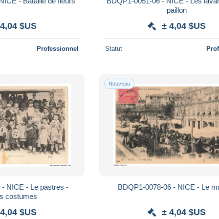
CE - Bataille de fleurs
BDQP1-0051-06 - NICE - Les lavan
paillon
 4,04 $US
± 4,04 $US
Professionnel
Statut
Pro
Nouveau
 NICE - Le pastres -
BDQP1-0078-06 - NICE - Le m
s costumes
 4,04 $US
± 4,04 $US