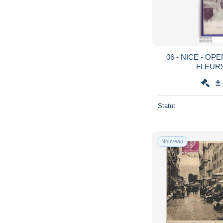
06 - NICE - O
FLEURS
±
Statut
Nouveau