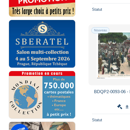
Statut
Nouveau
BDQP2-0093-06 - NI
±
Statut