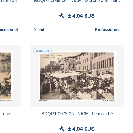
dière du
BDQP1-0066-06 - NICE - Marché aux fleurs
± 4,04 $US
fessionnel
Statut
Professionnel
Nouveau
arché
BDQP1-0079-06 - NICE - Le marché
± 4,04 $US