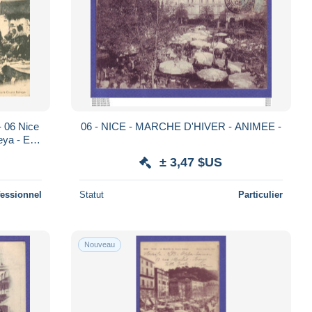
- 06 Nice
06 - NICE - MARCHE D'HIVER - ANIMEE -
eya - En
cans R
± 3,47 $US
fessionnel
Statut
Particulier
Nouveau