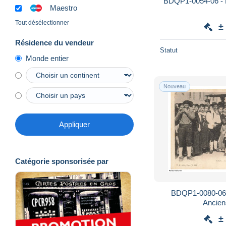
BDQP1-0054-06 - NI
Maestro
Tout désélectionner
±
Résidence du vendeur
Statut
Monde entier
Nouveau
Appliquer
Catégorie sponsorisée par
BDQP1-0080-06 -
Ancien
±