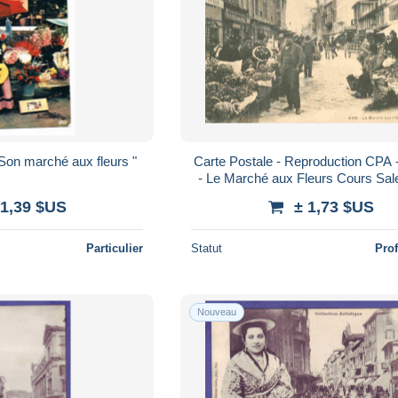
 Nice " Son marché aux fleurs "
Carte Postale - Reproduction CPA 
- Le Marché aux Fleurs Cours Sal
1900 - CPM format CPA - Voir S
 1,39 $US
± 1,73 $US
Particulier
Statut
Pro
Nouveau