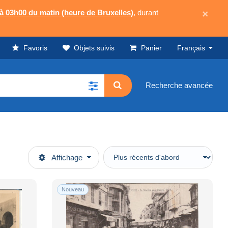
 à 03h00 du matin (heure de Bruxelles)
, durant
×
Favoris
Objets suivis
Panier
Français
Recherche avancée
Affichage
Nouveau