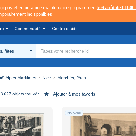
Mangopay effectuera une maintenance programmée
le 6 août de 01h00
emporairement indisponibles.
re
Communauté
Centre d'aide
, fêtes
06] Alpes Maritimes
Nice
Marchés, fêtes
3 627 objets trouvés
Ajouter à mes favoris
Nouveau