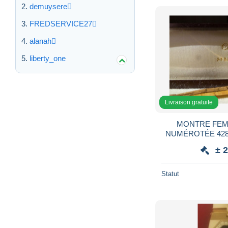
demuysere
FREDSERVICE27
alanah
liberty_one
Livraison gratuite
MONTRE FEM
NUMÉROTÉE 42883 DE MARQUE "LIP "
POINÇON 
± 
Statut