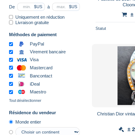
Cloon
De
à
$US
$US
±
Uniquement en réduction
Livraison gratuite
Statut
Méthodes de paiement
PayPal
Virement bancaire
Visa
Mastercard
Bancontact
iDeal
Maestro
Tout désélectionner
Résidence du vendeur
Christian Dior vint
Monde entier
± 