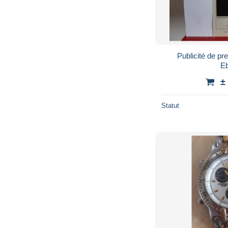
Publicité de p
E
±
Statut