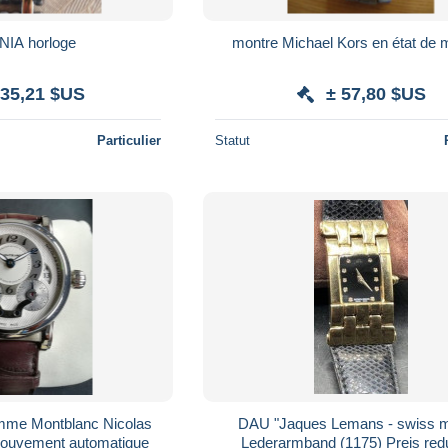
IA horloge
montre Michael Kors en état de
335,21 $US
± 57,80 $US
Particulier
Statut
mme Montblanc Nicolas
DAU "Jaques Lemans - swiss m
ouvement automatique
Lederarmband (1175) Preis redu