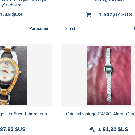
ey's choice
 1,45 $US
± 1 502,67 $US
Particulier
Statut
age Uhr 80er Jahren, neu
Original vintage CASIO Alarm Chr
287,82 $US
± 91,32 $US