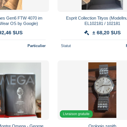
ches Gen6 FTW 4070 im
Esprit Collection Tityos (Model
 (Wear OS by Google)
EL102181 / 102181
92,46 $US
± 68,20 $US
Particulier
Statut
Livraison gratuite
 Montre Omega - George
Orologio zenith