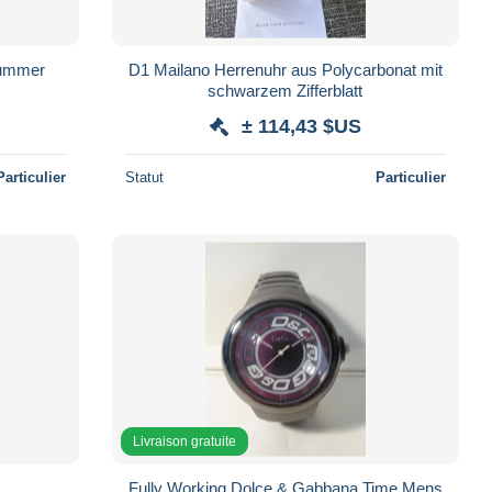
lnummer
D1 Mailano Herrenuhr aus Polycarbonat mit
schwarzem Zifferblatt
± 114,43 $US
Particulier
Statut
Particulier
Livraison gratuite
Fully Working Dolce & Gabbana Time Mens