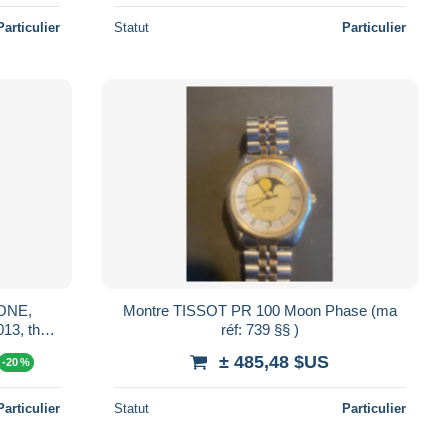
Particulier
Statut
Particulier
ONE,
Montre TISSOT PR 100 Moon Phase (ma
13, the
réf: 739 §§ )
es watch
± 485,48 $US
-20 %
Particulier
Statut
Particulier