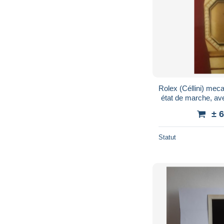
Rolex (Céllini) mec
état de marche, ave
± 
Statut