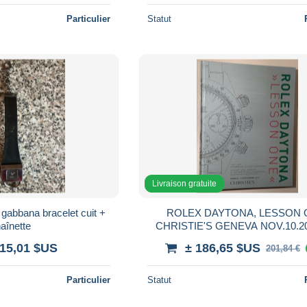
Particulier
Statut
Livraison gratuite
gabbana bracelet cuit +
ROLEX DAYTONA, LESSON 
aînette
CHRISTIE'S GENEVA NOV.10.20
famous auction catalogue (watch
115,01 $US
± 186,65 $US
201,84 €
Particulier
Statut