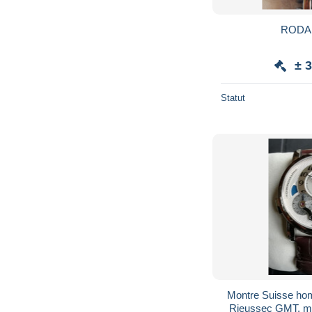
RODAN
± 
Statut
Montre Suisse ho
Rieussec GMT, m