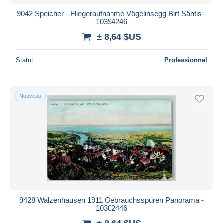
9042 Speicher - Fliegeraufnahme Vögelinsegg Birt Säntis -
10394246
± 8,64 $US
Statut
Professionnel
Nouveau
9428 Walzenhausen 1911 Gebrauchsspuren Panorama -
10302446
± 8,64 $US