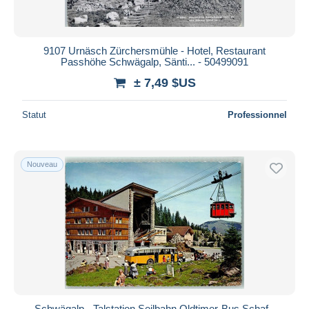
9107 Urnäsch Zürchersmühle - Hotel, Restaurant
Passhöhe Schwägalp, Sänti... - 50499091
± 7,49 $US
Statut
Professionnel
Nouveau
Schwägalp - Talstation Seilbahn Oldtimer-Bus Schaf -