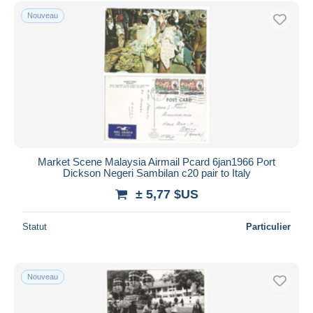
Uniquement en réduction
Nouveau
Livraison gratuite
Méthodes de paiement
PayPal
Virement bancaire
Visa
Mastercard
Bancontact
Market Scene Malaysia Airmail Pcard 6jan1966 Port
iDeal
Dickson Negeri Sambilan c20 pair to Italy
Maestro
± 5,77 $US
Tout désélectionner
Statut
Particulier
Résidence du vendeur
Monde entier
Nouveau