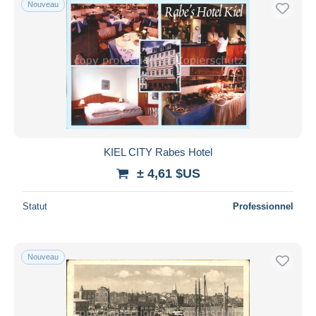
Nouveau
Uniquement en réduction
Livraison gratuite
Méthodes de paiement
PayPal
Virement bancaire
Visa
Mastercard
Bancontact
KIEL CITY Rabes Hotel
iDeal
± 4,61 $US
Maestro
Statut
Professionnel
Tout désélectionner
Résidence du vendeur
Monde entier
Nouveau