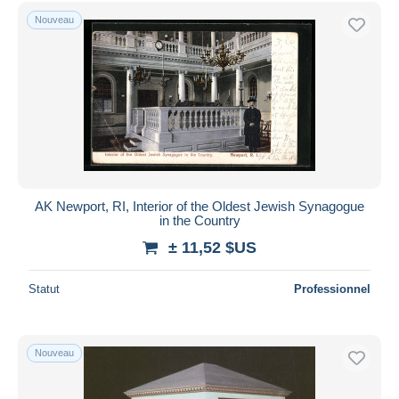
Uniquement en réduction
Nouveau
Livraison gratuite
Méthodes de paiement
PayPal
Virement bancaire
Visa
Mastercard
Bancontact
AK Newport, RI, Interior of the Oldest Jewish Synagogue
iDeal
in the Country
Maestro
± 11,52 $US
Tout désélectionner
Statut
Professionnel
Résidence du vendeur
Monde entier
Nouveau