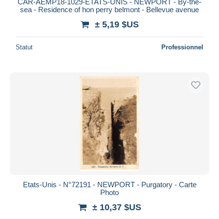
CAR-AEMP18-1029-ETATS-UNIS - NEWPORT - By-the-
sea - Residence of hon perry belmont - Bellevue avenue
± 5,19 $US
Statut
Professionnel
Etats-Unis - N°72191 - NEWPORT - Purgatory - Carte
Photo
± 10,37 $US