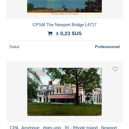
CPSM The Newport Bridge L4717
± 0,23 $US
Statut
Professionnel
CPA , Amérique , états-unis , RI - Rhode Island , Newport ,