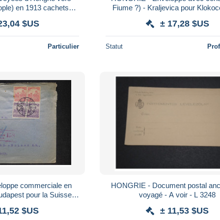
ople) en 1913 cachets
Fiume ?) - Kraljevica pour Klokoc
eri posta Fiume Cattaro
1916 - L 181905
23,04 $US
± 17,28 $US
Particulier
Statut
Pro
oppe commerciale en
HONGRIE - Document postal anc
apest pour la Suisse -
voyagé - A voir - L 3248
te de fermeture - J 2195
11,52 $US
± 11,53 $US