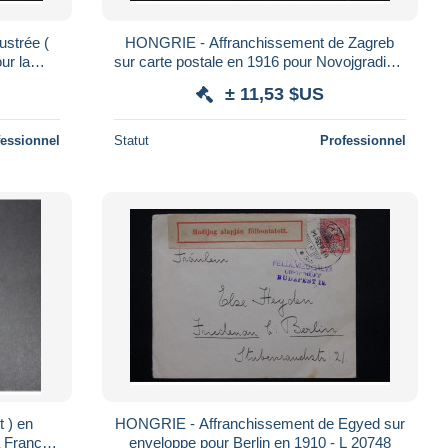
ustrée (
HONGRIE - Affranchissement de Zagreb
ur la
sur carte postale en 1916 pour Novojgradiski
3
- L 21503
± 11,53 $US
fessionnel
Statut
Professionnel
 ) en
HONGRIE - Affranchissement de Egyed sur
 France
enveloppe pour Berlin en 1910 - L 20748