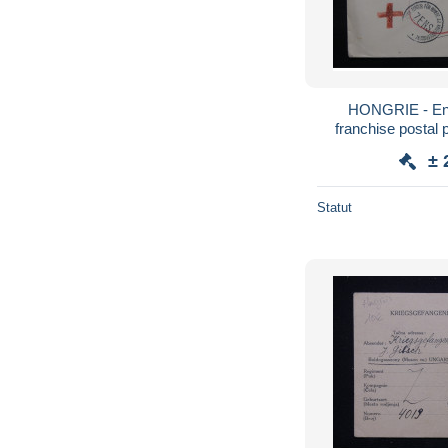
HONGRIE - Env
franchise postal 
Copenhague 
± 
Statut