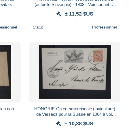
evik en
(actuelle Slovaquie) - 1908 - Voir cachet - J
2280
± 11,52 $US
fessionnel
Statut
Professionnel
ien non
HONGRIE-Cp commerciacale ( aviculture)
de Versecz pour la Suisse en 1904 à voir
P6942
± 10,38 $US