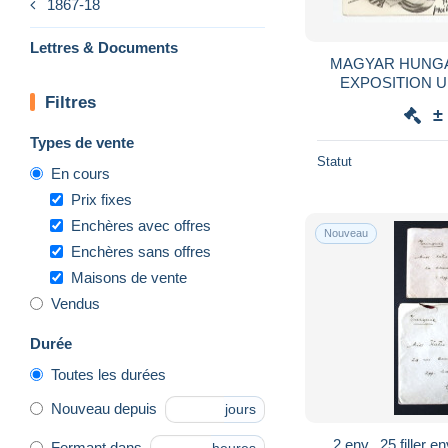
1867-18
Lettres & Documents
MAGYAR HUNGARY
EXPOSITION U
Filtres
±
Types de vente
Statut
En cours
Prix fixes
Enchères avec offres
Nouveau
Enchères sans offres
Maisons de vente
Vendus
Durée
Toutes les durées
Nouveau depuis
jours
2 env., 25 filler 
Fermant dans