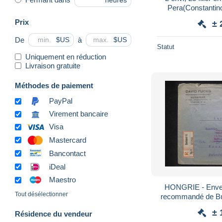
heures
Pera(Constantin
Budapest LTa +Teng
Prix
± 
De
à
$US
$US
Statut
Uniquement en réduction
Livraison gratuite
Méthodes de paiement
PayPal
Virement bancaire
Visa
Mastercard
Bancontact
iDeal
Maestro
HONGRIE - Envel
Tout désélectionner
recommandé de Bud
1917 - Voir étiquet
± 
Résidence du vendeur