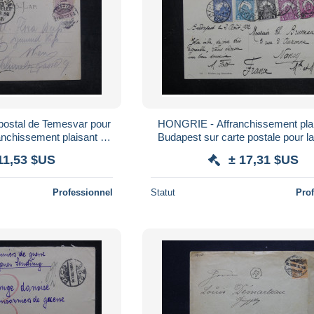
ostal de Temesvar pour
HONGRIE - Affranchissement plai
anchissement plaisant - L
Budapest sur carte postale pour l
38443
en 1916 - L 36240
11,53 $US
± 17,31 $US
Professionnel
Statut
Pro