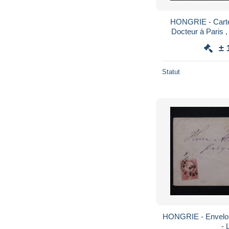
HONGRIE - Carte 
Docteur à Paris ,
1915 , censure
± 
Statut
HONGRIE - Envelop
- 