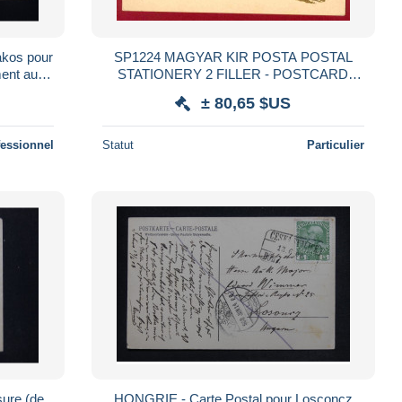
akos pour
SP1224 MAGYAR KIR POSTA POSTAL
ment au
STATIONERY 2 FILLER - POSTCARD
ZAGRAB - ZAGREB
± 80,65 $US
fessionnel
Statut
Particulier
ure (de
HONGRIE - Carte Postal pour Losconcz