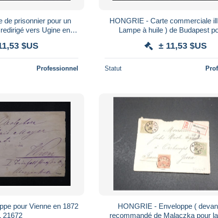
de prisonnier pour un
HONGRIE - Carte commerciale ill
 redirigé vers Ugine en
Lampe à huile ) de Budapest po
 de Vienne - L 22483
Slovénie en 1909 - L 2211
11,53 $US
± 11,53 $US
Professionnel
Statut
Pro
pe pour Vienne en 1872
HONGRIE - Enveloppe ( devant
L 21672
recommandé de Malaczka pour la