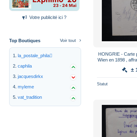
Votre publicité ici ?
Top Boutiques
Voir tout
HONGRIE - Carte p
la_postale_phila
Wien en 1898 , affr
caphila
± 
jacquesdirkx
Statut
myleme
vat_tradition