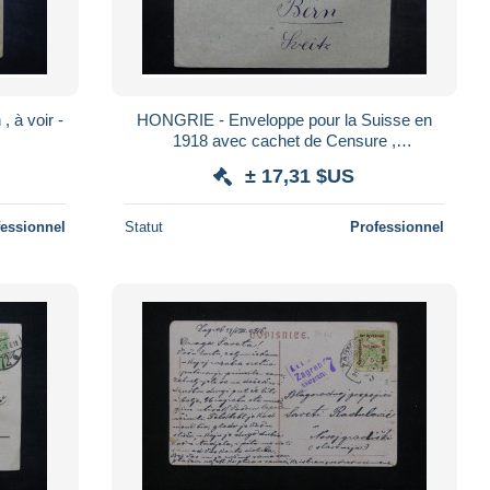
 à voir -
HONGRIE - Enveloppe pour la Suisse en
1918 avec cachet de Censure ,
affranchissement recto et verso plaisant - L
± 17,31 $US
24394
fessionnel
Statut
Professionnel