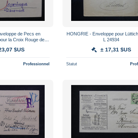
eloppe de Pecs en
HONGRIE - Enveloppe pour Lüttich ,
pour la Croix Rouge de
L 24934
en 1916 - L 32795
23,07 $US
± 17,31 $US
Professionnel
Statut
Pro