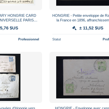
 HONGRIE CARD
HONGRIE - Petite enveloppe de R
NIVERSELLE PARIS
la France en 1896, affranchisse
PAVILLON 1900
verso - L 179746
 5,76 $US
± 11,52 $US
Professionnel
Statut
Pro
envoyées d'Hongrie vers
HONGRIE - Enveloppe avec cens