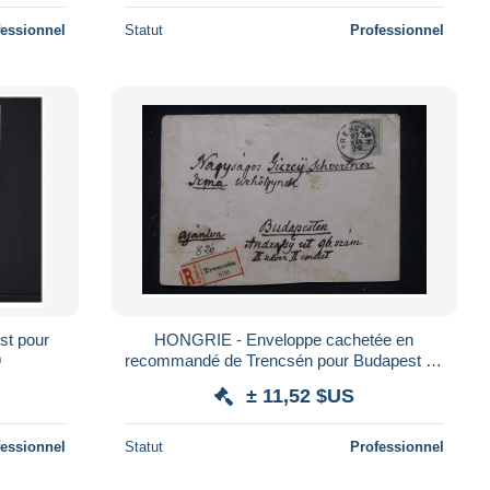
fessionnel
Statut
Professionnel
t pour
HONGRIE - Enveloppe cachetée en
9
recommandé de Trencsén pour Budapest en
1897 - L 177687
± 11,52 $US
fessionnel
Statut
Professionnel