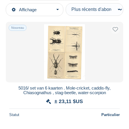
Types de vente
Affichage
Catégories principales
En cours
Cartes Postales
Prix fixes
Thèmes
Nouveau
Enchères avec offres
Animaux & faune
Enchères sans offres
Maisons de vente
Insectes
Vendus
Durée
Toutes les durées
Nouveau
jours
5016/ set van 6 kaarten . Mole-cricket, caddis-fly,
depuis
Chiasognathus , stag-beetle, water-scorpion
Fermant
heures
± 23,11 $US
dans
Prix
Statut
Particulier
De
à
$US
$US