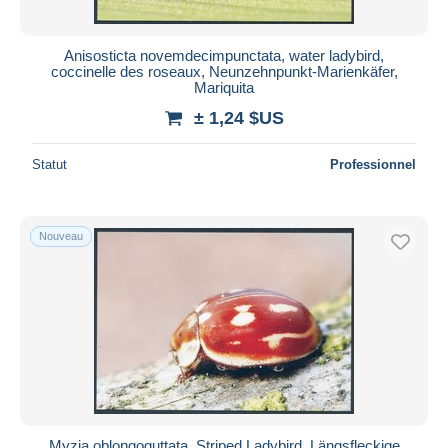
Anisosticta novemdecimpunctata, water ladybird,
coccinelle des roseaux, Neunzehnpunkt-Marienkäfer,
Mariquita
± 1,24 $US
Statut
Professionnel
Nouveau
Myzia oblongoguttata, Striped Ladybird, Längsfleckige