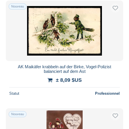
Uniquement en réduction
Nouveau
Livraison gratuite
Méthodes de paiement
PayPal
Virement bancaire
Visa
Mastercard
Bancontact
AK Maikäfer krabbeln auf der Birke, Vogel-Polizist
iDeal
balanciert auf dem Ast
Maestro
± 8,09 $US
Tout désélectionner
Statut
Professionnel
Résidence du vendeur
Monde entier
Nouveau