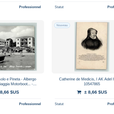
Professionnel
Statut
Pro
Nouveau
olo e Pineta - Albergo
Catherine de Medicis, I AK Adel It
aggia Motorboot... -
10547865
579048
 8,66 $US
± 8,66 $US
Professionnel
Statut
Pro