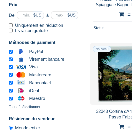
Prix
Spiaggia e Bagnetti
±
De
à
$US
$US
Uniquement en réduction
Statut
Livraison gratuite
Méthodes de paiement
Nouveau
PayPal
Virement bancaire
Visa
Mastercard
Bancontact
iDeal
Maestro
Tout désélectionner
32043 Cortina dA
Passo Falz
Résidence du vendeur
±
Monde entier