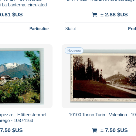
 La Lanterna, circulated
 0,81 $US
± 2,88 $US
Particulier
Statut
Pro
Nouveau
mpezzo - Hüttenstempel
10100 Torino Turin - Valentino - 
arego - 10374163
 7,50 $US
± 7,50 $US