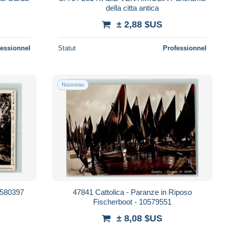
della citta antica
± 2,88 $US
fessionnel
Statut
Professionnel
Nouveau
10580397
47841 Cattolica - Paranze in Riposo
Fischerboot - 10579551
± 8,08 $US