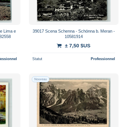
te Lima e
39017 Scena Schenna - Schönna b. Meran -
0582558
10581914
± 7,50 $US
fessionnel
Statut
Professionnel
Nouveau