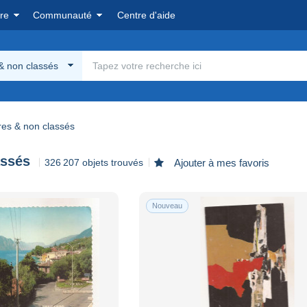
re
Communauté
Centre d'aide
& non classés
res & non classés
assés
326 207 objets trouvés
Ajouter à mes favoris
Nouveau