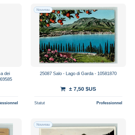
Nouveau
ma dei
25087 Salo - Lago di Garda - 10581870
0369585
± 7,50 $US
fessionnel
Statut
Professionnel
Nouveau