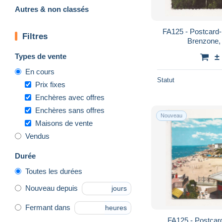
Autres & non classés
FA125 - Postcard- ITALY - L
Filtres
Brenzone, 
Types de vente
±
En cours
Statut
Prix fixes
Enchères avec offres
Enchères sans offres
Nouveau
Maisons de vente
Vendus
Durée
Toutes les durées
Nouveau depuis
jours
Fermant dans
heures
FA125 - Postcard- ITALY