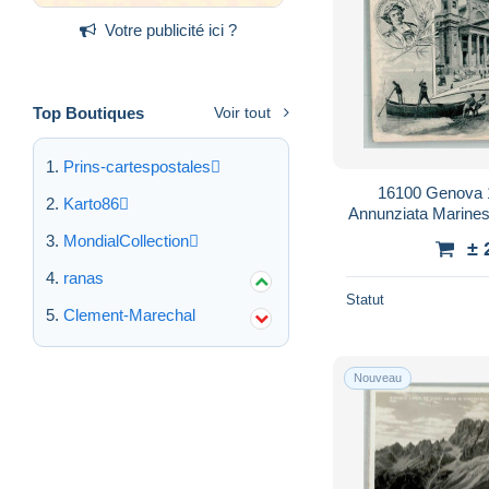
Votre publicité ici ?
Top Boutiques
Voir tout
Prins-cartespostales
16100 Genova 
Karto86
Annunziata Marines
- 
MondialCollection
± 
ranas
Statut
Clement-Marechal
Nouveau