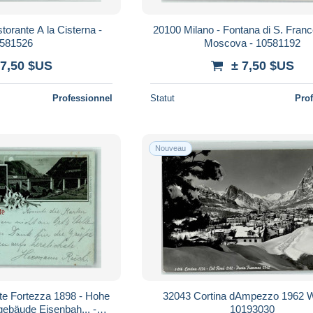
orante A la Cisterna -
20100 Milano - Fontana di S. Fran
581526
Moscova - 10581192
 7,50 $US
± 7,50 $US
Professionnel
Statut
Pro
Nouveau
te Fortezza 1898 - Hohe
32043 Cortina dAmpezzo 1962 Wi
gebäude Eisenbah... -
10193030