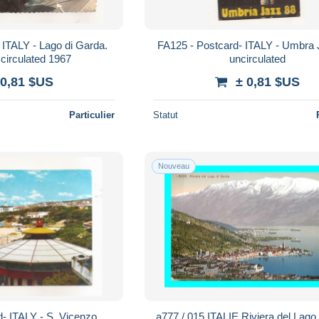
ago di Garda.
FA125 - Postcard- ITALY - Umbra Jazz 88,
circulated 1967
uncirculated
 0,81 $US
± 0,81 $US
Particulier
Statut
Nouveau
 - S. Vicenzo.
a777 / 015 ITALIE Riviera del Lago