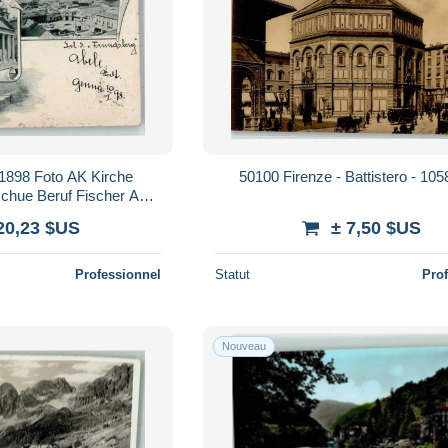
1898 Foto AK Kirche
50100 Firenze - Battistero - 10
chue Beruf Fischer Ad...
14015017
20,23 $US
± 7,50 $US
Professionnel
Statut
Pro
Nouveau