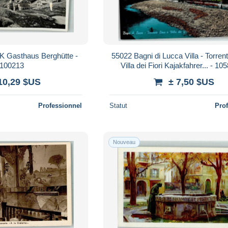
AK Gasthaus Berghütte -
55022 Bagni di Lucca Villa - Torren
100213
Villa dei Fiori Kajakfahrer... - 1
10,29 $US
± 7,50 $US
Professionnel
Statut
Pro
Nouveau