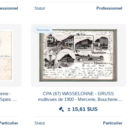
fessionnel
Statut
Professionnel
Nouveau
nne -
CPA (67) WASSELONNE - GRUSS
Spies -
multivues de 1900 - Mercerie, Boucherie,
1902 (04)
Fabrique Provot
± 15,61 $US
Particulier
Statut
Particulier