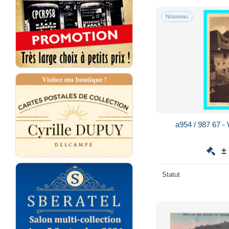
Nouveau
a954 / 987 67 -
±
Statut