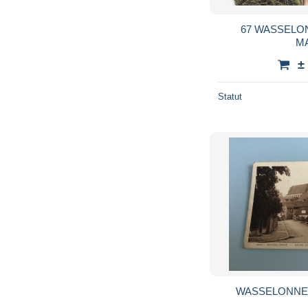
67 WASSELO
M
±
Statut