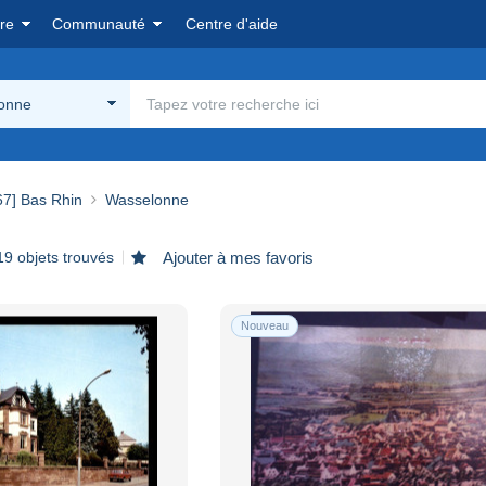
re
Communauté
Centre d'aide
onne
67] Bas Rhin
Wasselonne
19 objets trouvés
Ajouter à mes favoris
Nouveau