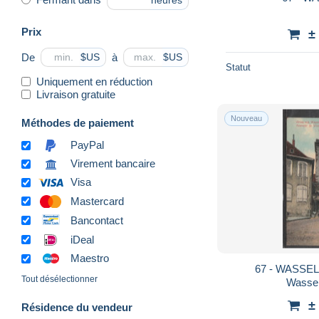
heures
Prix
±
De
à
$US
$US
Statut
Uniquement en réduction
Livraison gratuite
Nouveau
Méthodes de paiement
PayPal
Virement bancaire
Visa
Mastercard
Bancontact
iDeal
Maestro
67 - WASSEL
Tout désélectionner
Wassel
±
Résidence du vendeur