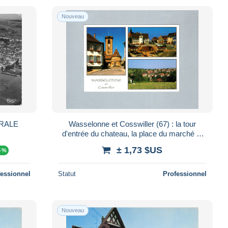
Nouveau
RALE
Wasselonne et Cosswiller (67) : la tour
d'entrée du chateau, la place du marché et
une vue panoramique de Cosswiller
± 1,73 $US
5 %
fessionnel
Statut
Professionnel
Nouveau