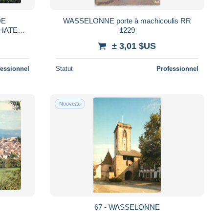
DE
WASSELONNE porte à machicoulis RR
CHATEAU
1229
± 3,01 $US
fessionnel
Statut
Professionnel
Nouveau
67 - WASSELONNE