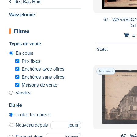
[67] Bas Rhin
Wasselonne
67 - WASSELO
ST
Filtres
±
Types de vente
Statut
En cours
Prix fixes
Enchères avec offres
Nouveau
Enchères sans offres
Maisons de vente
Vendus
Durée
Toutes les durées
Nouveau depuis
jours
67 - 
Fermant dans