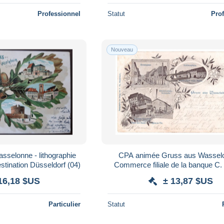
Professionnel
Statut
Pro
Nouveau
selonne - lithographie
CPA animée Gruss aus Wasselo
stination Düsseldorf (04)
Commerce filiale de la banque C. 
Restaurant à l'étoile - multivues - 
16,18 $US
± 13,87 $US
Particulier
Statut