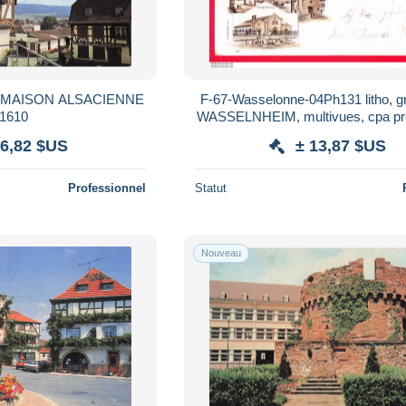
 MAISON ALSACIENNE
F-67-Wasselonne-04Ph131 litho, gruss aus
1610
WASSELNHEIM, multivues, cpa pr
BE
 6,82 $US
± 13,87 $US
Professionnel
Statut
Nouveau