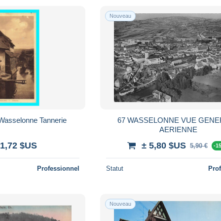
Nouveau
 Wasselonne Tannerie
67 WASSELONNE VUE GENE
AERIENNE
 1,72 $US
± 5,80 $US
5,90 €
-1
Professionnel
Statut
Pro
Nouveau