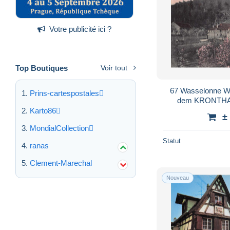
Votre publicité ici ?
Top Boutiques
Voir tout
67 Wasselonne Wasselnheim Gruss aus
Prins-cartespostales
dem KRONTHAL 
P
Karto86
±
MondialCollection
Statut
ranas
Clement-Marechal
Nouveau