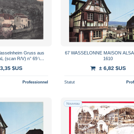
67 WASSELONNE MAISON ALS
(scan R/V) n° 69 \
1610
SS2321
 3,35 $US
± 6,82 $US
Professionnel
Statut
Pro
Nouveau