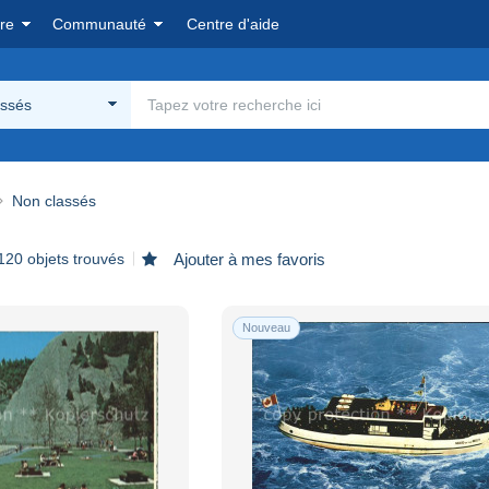
re
Communauté
Centre d'aide
assés
Non classés
120 objets trouvés
Ajouter à mes favoris
Nouveau