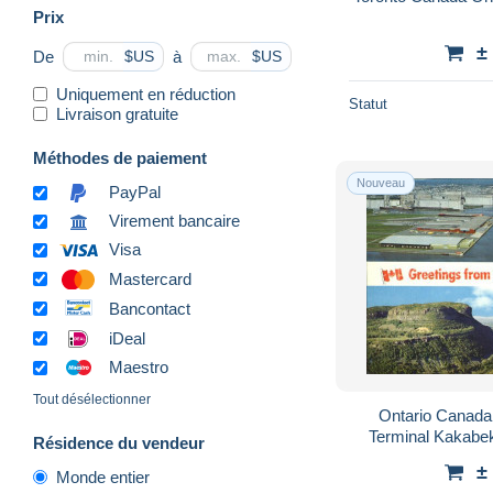
Prix
±
De
à
$US
$US
Uniquement en réduction
Statut
Livraison gratuite
Méthodes de paiement
Nouveau
PayPal
Virement bancaire
Visa
Mastercard
Bancontact
iDeal
Maestro
Tout désélectionner
Ontario Canada
Terminal Kakabe
Résidence du vendeur
±
Monde entier