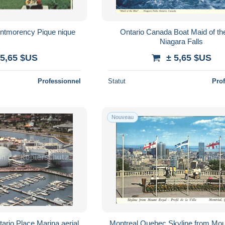
ntmorency Pique nique
Ontario Canada Boat Maid of th
Niagara Falls
 5,65 $US
± 5,65 $US
Professionnel
Statut
Pro
Nouveau
ario Place Marina aerial
Montreal Quebec Skyline from Mou