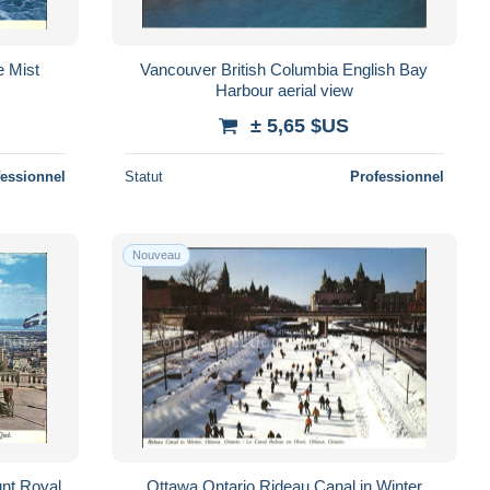
e Mist
Vancouver British Columbia English Bay
Harbour aerial view
± 5,65 $US
fessionnel
Statut
Professionnel
Nouveau
nt Royal
Ottawa Ontario Rideau Canal in Winter