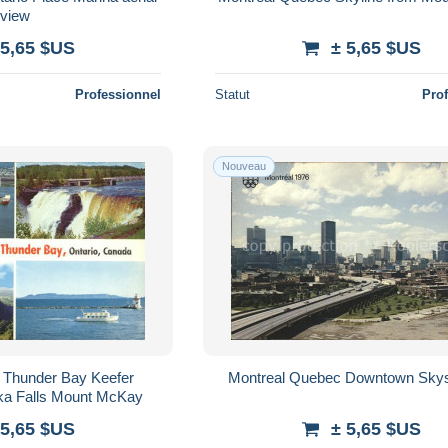
view
 5,65 $US
± 5,65 $US
Professionnel
Statut
Pro
Nouveau
 Thunder Bay Keefer
Montreal Quebec Downtown Sky
ka Falls Mount McKay
 5,65 $US
± 5,65 $US