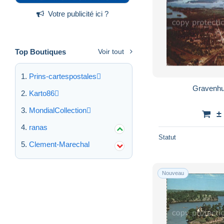
Votre publicité ici ?
Top Boutiques
Voir tout
Prins-cartespostales
Gravenhur
Karto86
MondialCollection
±
ranas
Statut
Clement-Marechal
Nouveau