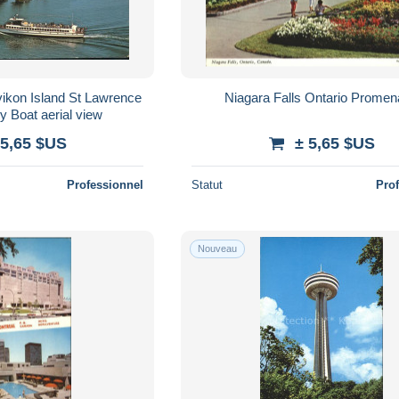
ikon Island St Lawrence
Niagara Falls Ontario Prome
 Boat aerial view
 5,65 $US
± 5,65 $US
Professionnel
Statut
Pro
Nouveau