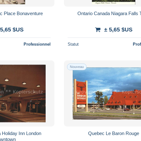
c Place Bonaventure
Ontario Canada Niagara Falls
 5,65 $US
± 5,65 $US
Professionnel
Statut
Pro
Nouveau
 Holiday Inn London
Quebec Le Baron Rouge
wntown