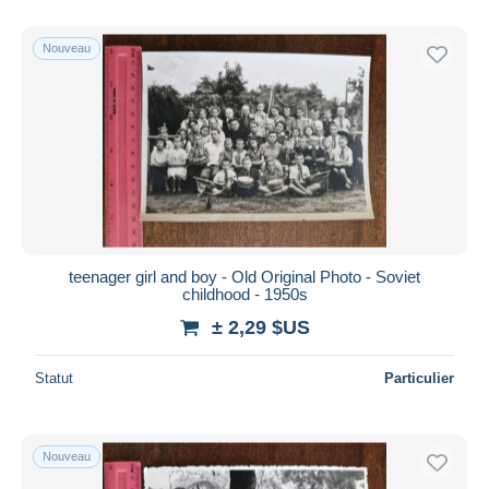
De
à
$US
$US
Uniquement en réduction
Nouveau
Livraison gratuite
Méthodes de paiement
PayPal
Virement bancaire
Visa
Mastercard
Bancontact
teenager girl and boy - Old Original Photo - Soviet
iDeal
childhood - 1950s
Maestro
± 2,29 $US
Tout désélectionner
Statut
Particulier
Résidence du vendeur
Monde entier
Nouveau