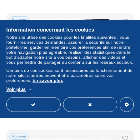
Nouveau
Information concernant les cookies
Notre site utilise des cookies pour les finalités suivantes : vous
fournir les services demandés, assurer la sécurité sur notre
plateforme, garder en mémoire vos préférences afin de rendre
votre navigation plus agréable, réaliser des statistiques dans le
but d’adapter notre site à vos besoins, afficher des vidéos et
vous permettre de partager du contenu sur les réseaux sociaux.
Certains de ces cookies sont nécessaires au fonctionnement de
notre site, d’autres peuvent être paramétrés selon vos
préférences.
En savoir plus
grande photo d'une famille élégante avec un homme qui
Voir plus
boit du vin a la bouteille posant dans leurs potager
± 3,46 $US
Statut
Particulier
Nouveau